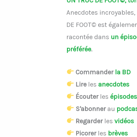
UN TRUC DE FOOT©, ton 
Anecdotes incroyables, 
DE FOOT© est également
racontée dans
un épis
préférée
.
Commander
la BD
Lire
les
anecdotes
Écouter
les
épisode
S'abonner
au
podca
Regarder
les
vidéos
Picorer
les
brèves