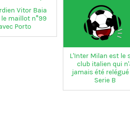
aia
°99
L'Inter Milan est le seul
VI
club italien qui n'a
jamais été relégué en
Serie B
m
ap
Vil
en