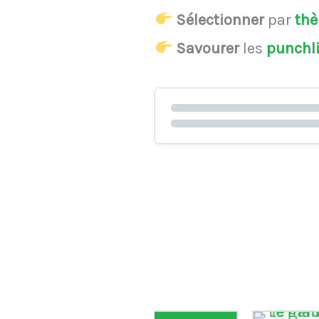
Sélectionner
par
th
Savourer
les
punchl