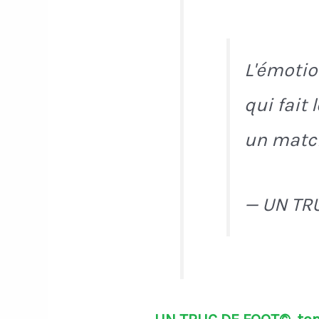
L'émotio
qui fait
un match
— UN TR