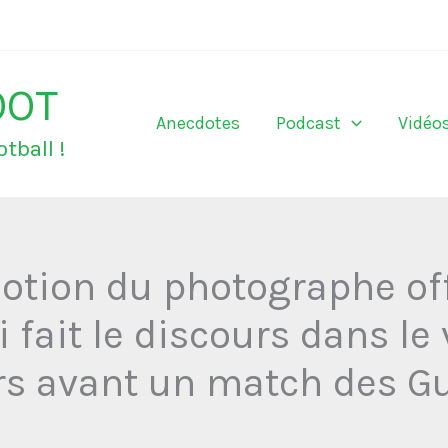
OOT
Anecdotes
Podcast
Vidéo
tball !
otion du photographe off
 fait le discours dans le
rs avant un match des G