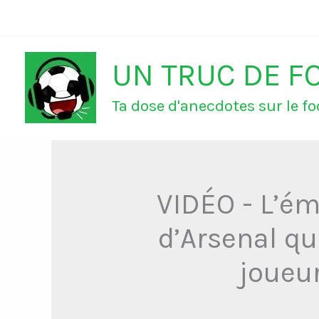
Aller
au
UN TRUC DE F
contenu
Ta dose d'anecdotes sur le foo
VIDÉO - L’ém
d’Arsenal qui
joueu