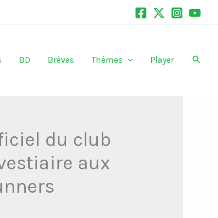
Recher
s
BD
Brèves
Thèmes
Player
iciel du club
 vestiaire aux
unners