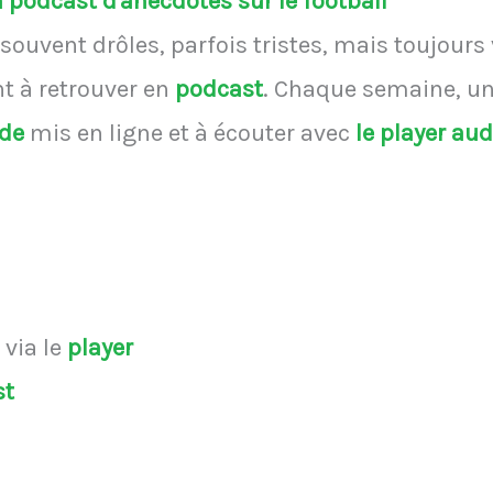
podcast d'anecdotes sur le football
souvent drôles, parfois tristes, mais toujours
 à retrouver en
podcast
.
Chaque semaine, une
ode
mis en ligne et à écouter avec
le player au
s
via le
player
st