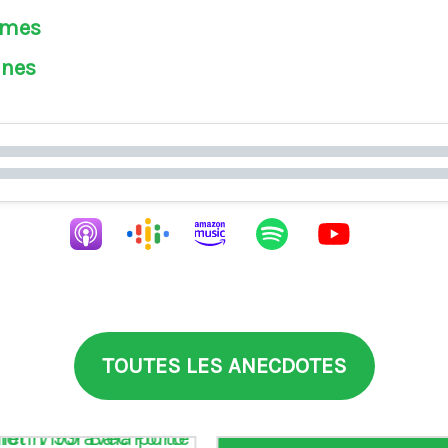
èmes
ines
TOUTES LES ANECDOTES