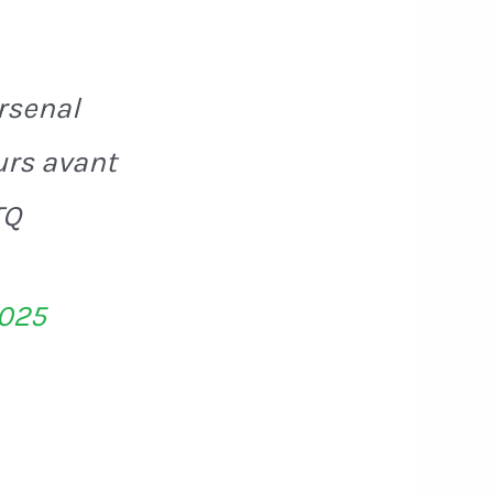
rsenal
eurs avant
TQ
2025