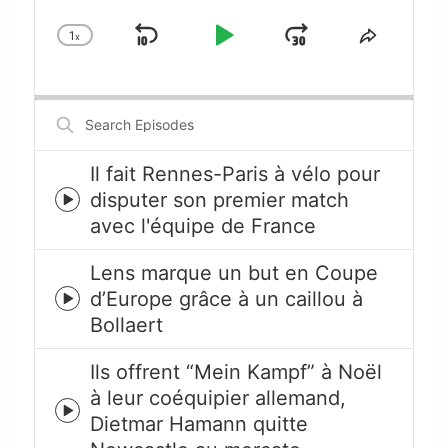
1
x
Skip
Play
Jump
Change
Share
Playback
This
Backward
Pause
Forward
Rate
Episode
Search
Episodes
Il fait Rennes-Paris à vélo pour
disputer son premier match
Episode
avec l'équipe de France
play
icon
Lens marque un but en Coupe
d’Europe grâce à un caillou à
Episode
Bollaert
play
icon
Ils offrent “Mein Kampf” à Noël
à leur coéquipier allemand,
Episode
Dietmar Hamann quitte
play