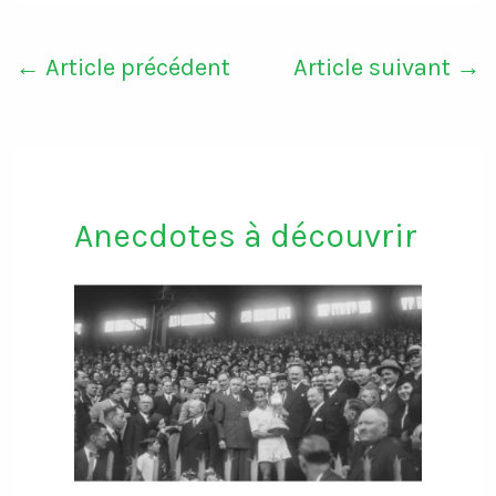
←
Article précédent
Article suivant
→
Anecdotes à découvrir