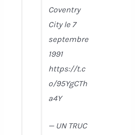
Coventry
City le 7
septembre
1991
https://t.c
o/95YgCTh
a4Y
— UN TRUC