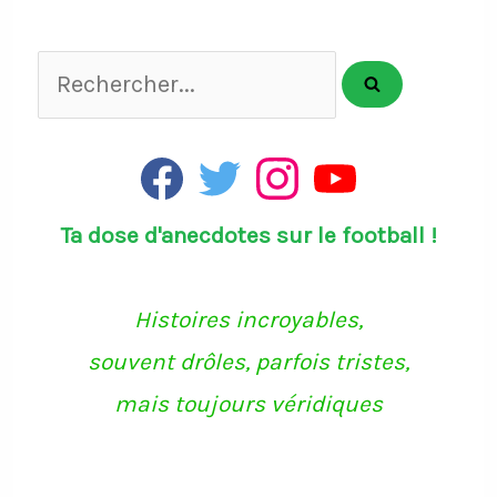
Rechercher...
F
T
I
Y
a
w
n
o
c
i
s
u
Ta dose d'anecdotes sur le football !
e
t
t
T
b
t
a
u
o
e
g
b
o
r
r
e
k
a
Histoires incroyables,
m
souvent drôles, parfois tristes,
mais toujours véridiques