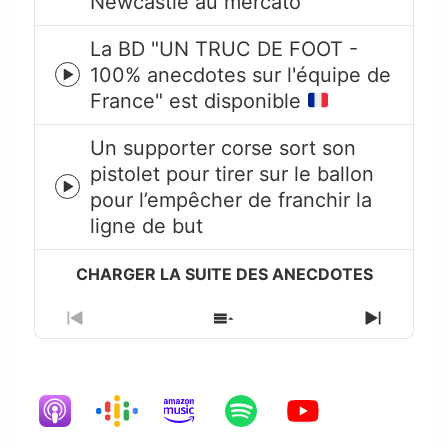
Newcastle au mercato
icon
La BD "UN TRUC DE FOOT -
100% anecdotes sur l'équipe de
Episode
France" est disponible
play
icon
Un supporter corse sort son
pistolet pour tirer sur le ballon
Episode
pour l’empêcher de franchir la
play
ligne de but
icon
Previous
Show
Next
Episode
Episodes
Episode
List