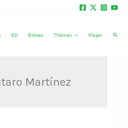
Recher
s
BD
Brèves
Thèmes
Player
utaro Martínez