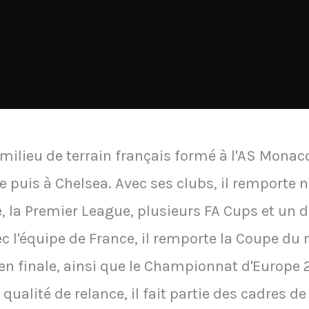
milieu de terrain français formé à l'AS Monaco.
e puis à Chelsea. Avec ses clubs, il remporte
 la Premier League, plusieurs FA Cups et un
c l'équipe de France, il remporte la Coupe du
t en finale, ainsi que le Championnat d'Europe
a qualité de relance, il fait partie des cadres d