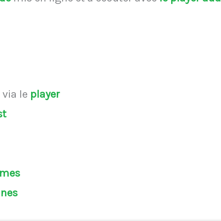
s
via le
player
st
èmes
ines