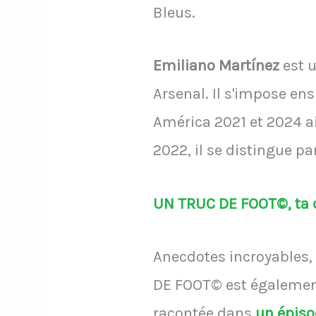
Bleus.
Emiliano Martínez
est u
Arsenal. Il s'impose ens
América 2021 et 2024 a
2022, il se distingue pa
UN TRUC DE FOOT©, ta d
Anecdotes incroyables, 
DE FOOT© est également
racontée dans
un épis