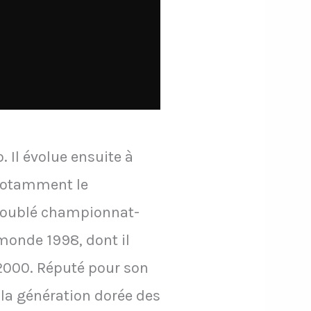
 Il évolue ensuite à
 notamment le
 doublé championnat-
 monde 1998, dont il
 2000. Réputé pour son
e la génération dorée des