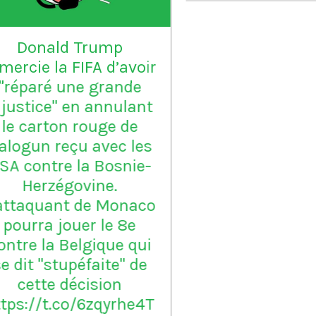
L'Inter Milan est le seul
VI
club italien qui n'a
jamais été relégué en
Serie B
m
ap
Vil
en