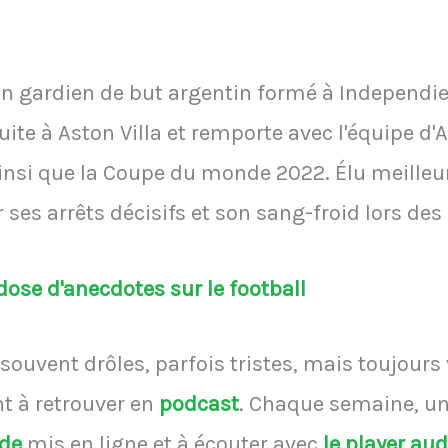
n gardien de but argentin formé à Independie
uite à Aston Villa et remporte avec l'équipe d'
insi que la Coupe du monde 2022. Élu meilleu
r ses arrêts décisifs et son sang-froid lors des
ose d'anecdotes sur le football
souvent drôles, parfois tristes, mais toujours
 à retrouver en
podcast
.
Chaque semaine, une
ode
mis en ligne et à écouter avec
le player au