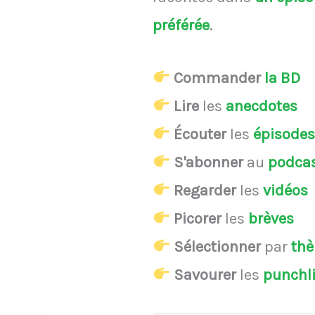
préférée
.
Commander
la BD
Lire
les
anecdotes
Écouter
les
épisode
S'abonner
au
podca
Regarder
les
vidéos
Picorer
les
brèves
Sélectionner
par
th
Savourer
les
punchl