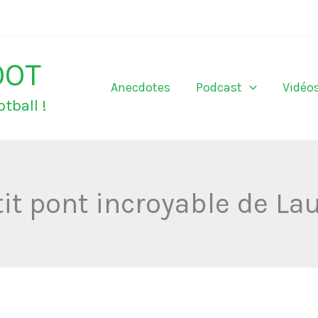
OOT
Anecdotes
Podcast
Vidéo
tball !
tit pont incroyable de La