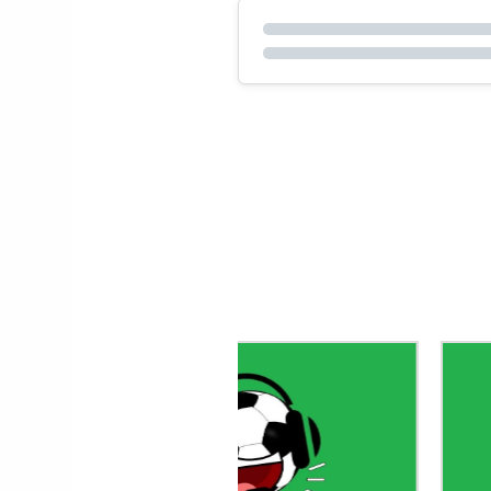
Le gardien Vitor B
porte le maillot n
avec Porto