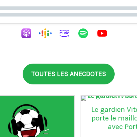
TOUTES LES ANECDOTES
aia
°99