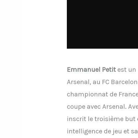
Emmanuel Petit
est un 
Arsenal, au FC Barcelon
championnat de France,
coupe avec Arsenal. Ave
inscrit le troisième bu
intelligence de jeu et s