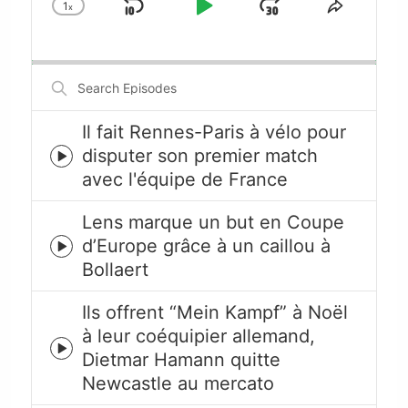
1
x
Skip
Play
Jump
Change
Share
Playback
This
Backward
Pause
Forward
Rate
Episode
Search
Episodes
Il fait Rennes-Paris à vélo pour
disputer son premier match
Episode
avec l'équipe de France
play
icon
Lens marque un but en Coupe
d’Europe grâce à un caillou à
Episode
Bollaert
play
icon
Ils offrent “Mein Kampf” à Noël
à leur coéquipier allemand,
Episode
Dietmar Hamann quitte
play
Newcastle au mercato
icon