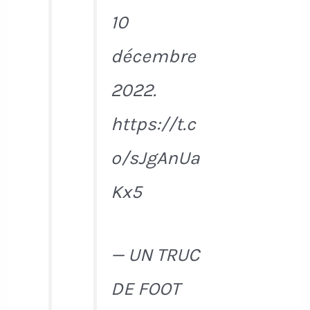
10
décembre
2022.
https://t.c
o/sJgAnUa
Kx5
— UN TRUC
DE FOOT