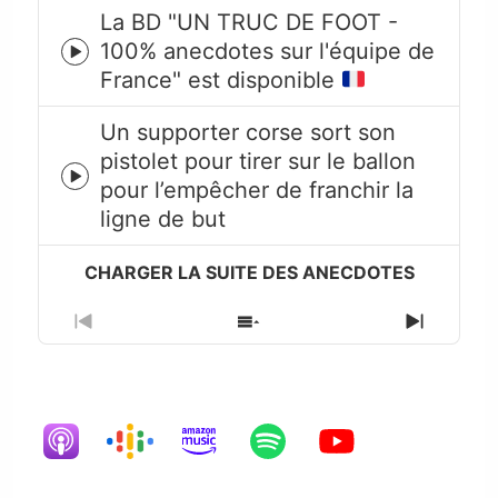
La BD "UN TRUC DE FOOT -
100% anecdotes sur l'équipe de
Episode
France" est disponible
play
icon
Un supporter corse sort son
pistolet pour tirer sur le ballon
Episode
pour l’empêcher de franchir la
play
ligne de but
icon
Previous
Show
Next
Episode
Episodes
Episode
List