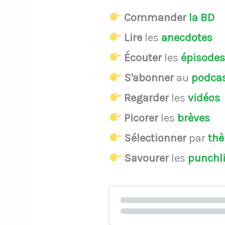
Commander
la BD
Lire
les
anecdotes
Écouter
les
épisode
S'abonner
au
podca
Regarder
les
vidéos
Picorer
les
brèves
Sélectionner
par
th
Savourer
les
punchl