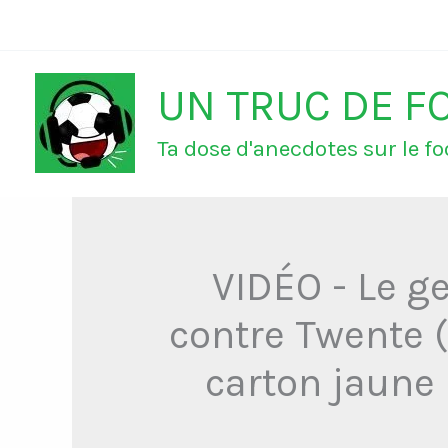
Aller
au
UN TRUC DE F
contenu
Ta dose d'anecdotes sur le foo
VIDÉO - Le g
contre Twente (
carton jaune 