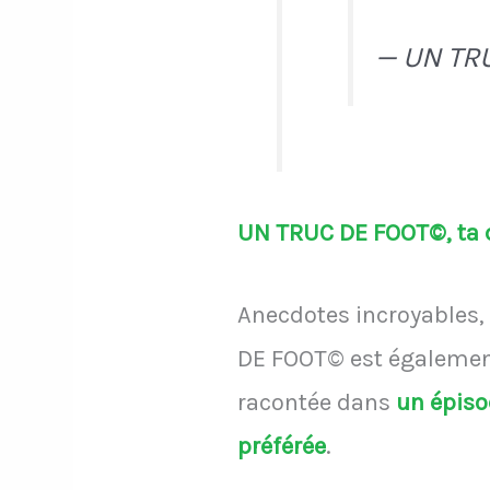
— UN TR
UN TRUC DE FOOT©, ta d
Anecdotes incroyables, 
DE FOOT© est également
racontée dans
un épis
préférée
.