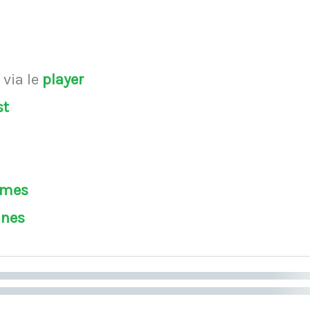
s
via le
player
st
èmes
ines