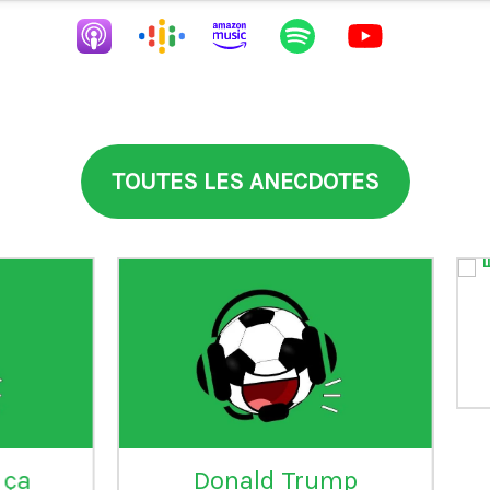
TOUTES LES ANECDOTES
aia
°99
L'Inter Milan est le seul
VI