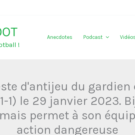
OOT
Anecdotes
Podcast
Vidéo
tball !
este d'antijeu du gardien
1-1) le 29 janvier 2023. B
mais permet à son équip
action dangereuse