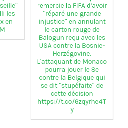
club italien qui n'a
jamais été relégué en
Serie B
m
ap
Vil
en