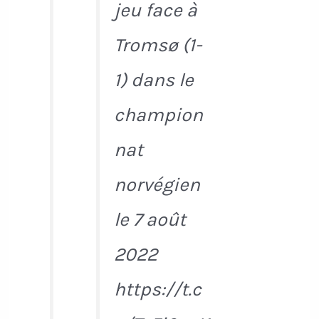
jeu face à
Tromsø (1-
1) dans le
champion
nat
norvégien
le 7 août
2022
https://t.c