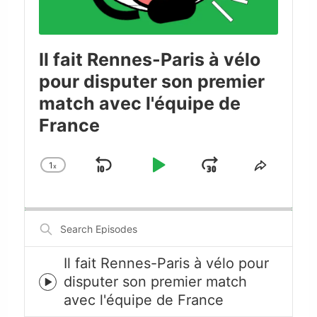
Il fait Rennes-Paris à vélo
pour disputer son premier
match avec l'équipe de
France
1
x
Skip
Play
Jump
Change
Share
Playback
This
Backward
Pause
Forward
Rate
Episode
Search
Episodes
Il fait Rennes-Paris à vélo pour
disputer son premier match
Episode
avec l'équipe de France
play
icon