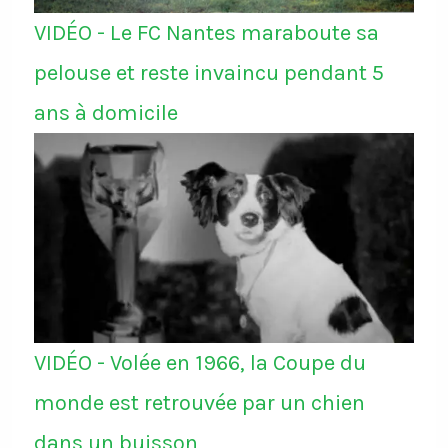
VIDÉO - Le FC Nantes maraboute sa
pelouse et reste invaincu pendant 5
ans à domicile
VIDÉO - Volée en 1966, la Coupe du
monde est retrouvée par un chien
dans un buisson