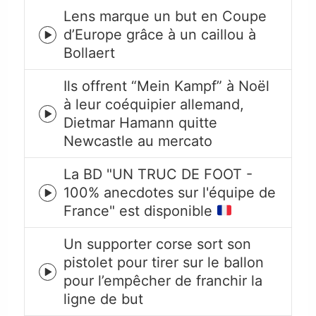
Lens marque un but en Coupe
d’Europe grâce à un caillou à
Episode
Bollaert
play
icon
Ils offrent “Mein Kampf” à Noël
à leur coéquipier allemand,
Episode
Dietmar Hamann quitte
play
Newcastle au mercato
icon
La BD "UN TRUC DE FOOT -
100% anecdotes sur l'équipe de
Episode
France" est disponible
play
icon
Un supporter corse sort son
pistolet pour tirer sur le ballon
Episode
pour l’empêcher de franchir la
play
ligne de but
icon