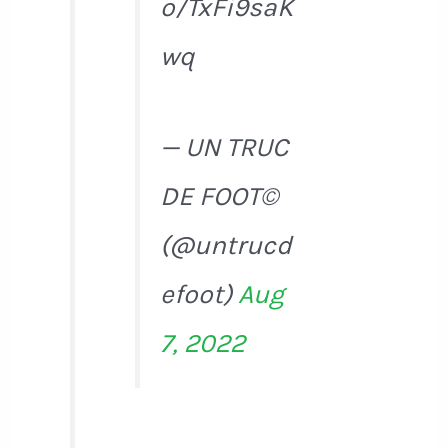
o/TxFi9saK
wq
— UN TRUC
DE FOOT©
(@untrucd
efoot)
Aug
7, 2022