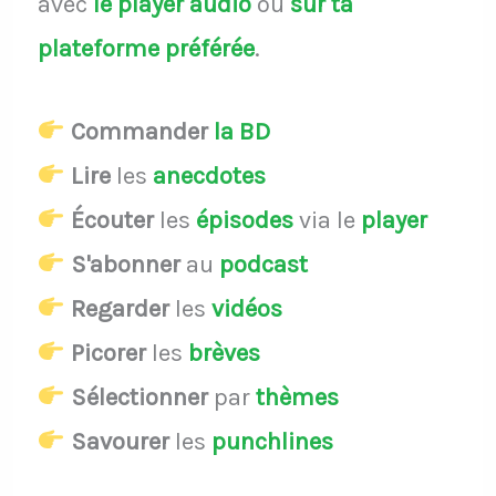
avec
le player audio
ou
sur ta
plateforme préférée
.
Commander
la BD
Lire
les
anecdotes
Écouter
les
épisodes
via le
player
S'abonner
au
podcast
Regarder
les
vidéos
Picorer
les
brèves
Sélectionner
par
thèmes
Savourer
les
punchlines