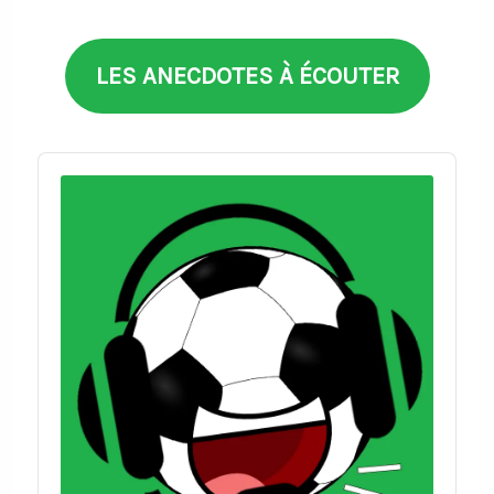
thèmes
LES ANECDOTES À ÉCOUTER
Audio
Player