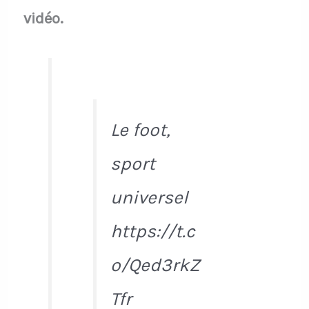
vidéo.
Le foot,
sport
universel
https://t.c
o/Qed3rkZ
Tfr