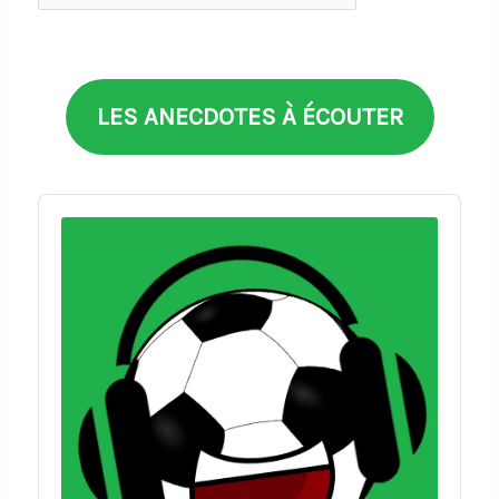
par
thèmes
LES ANECDOTES À ÉCOUTER
Audio
Player