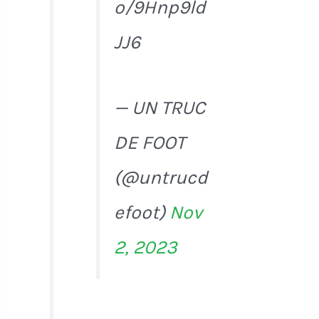
o/9Hnp9ld
JJ6
— UN TRUC
DE FOOT
(@untrucd
efoot)
Nov
2, 2023