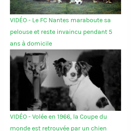
VIDÉO - Le FC Nantes maraboute sa
pelouse et reste invaincu pendant 5
ans à domicile
VIDÉO - Volée en 1966, la Coupe du
monde est retrouvée par un chien