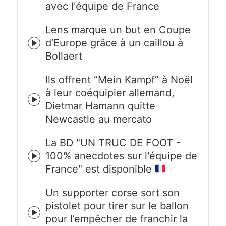
avec l'équipe de France
play
icon
Lens marque un but en Coupe
d’Europe grâce à un caillou à
Episode
Bollaert
play
icon
Ils offrent “Mein Kampf” à Noël
à leur coéquipier allemand,
Episode
Dietmar Hamann quitte
play
Newcastle au mercato
icon
La BD "UN TRUC DE FOOT -
100% anecdotes sur l'équipe de
Episode
France" est disponible
play
icon
Un supporter corse sort son
pistolet pour tirer sur le ballon
Episode
pour l’empêcher de franchir la