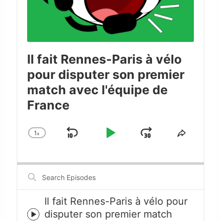
Il fait Rennes-Paris à vélo
pour disputer son premier
match avec l'équipe de
France
1
x
Skip
Play
Jump
Change
Share
Playback
This
Backward
Pause
Forward
Rate
Episode
Search
Episodes
Il fait Rennes-Paris à vélo pour
disputer son premier match
Episode