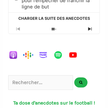
pour l’empêcher de franchir la
play
ligne de but
icon
Previous
Show
Next
Episode
Episodes
Episode
List
Rechercher...
Ta dose d'anecdotes sur le football !