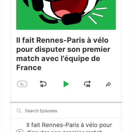
Il fait Rennes-Paris à vélo
pour disputer son premier
match avec l'équipe de
France
1
x
Skip
Play
Jump
Change
Share
Playback
This
Backward
Pause
Forward
Rate
Episode
Search
Episodes
Il fait Rennes-Paris à vélo pour