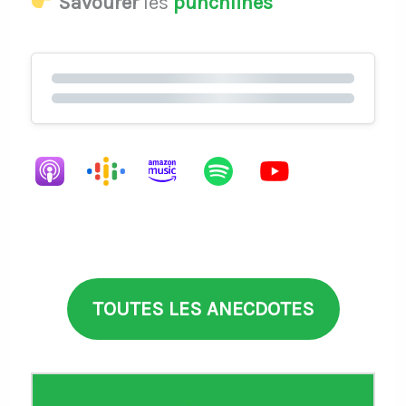
Savourer
les
punchlines
TOUTES LES ANECDOTES