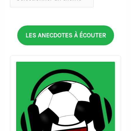
par
thèmes
LES ANECDOTES À ÉCOUTER
Audio
Player