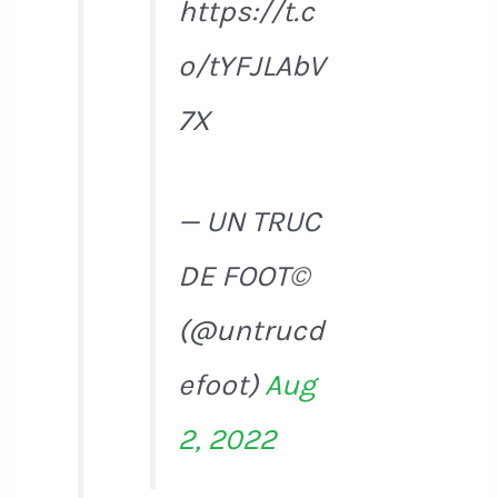
https://t.c
o/tYFJLAbV
7X
— UN TRUC
DE FOOT©
(@untrucd
efoot)
Aug
2, 2022