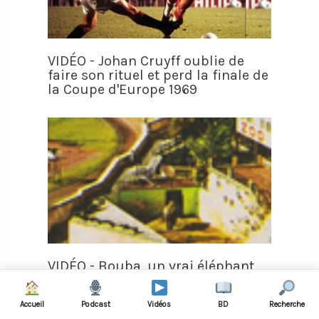
VIDÉO - Johan Cruyff oublie de
faire son rituel et perd la finale de
la Coupe d'Europe 1969
VIDÉO - Bouba, un vrai éléphant,
assiste aux matches de Monaco et
devient la mascotte du club
Accueil
Podcast
Vidéos
BD
Recherche