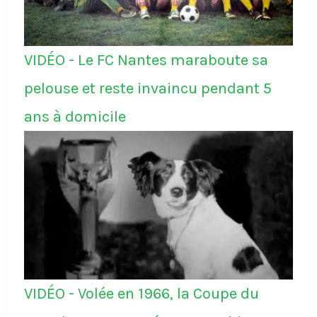
VIDÉO - Le FC Nantes maraboute sa
pelouse et reste invaincu pendant 5
ans à domicile
VIDÉO - Volée en 1966, la Coupe du