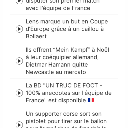
disputer son premier match
Episode
avec l'équipe de France
play
icon
Lens marque un but en Coupe
d’Europe grâce à un caillou à
Episode
Bollaert
play
icon
Ils offrent “Mein Kampf” à Noël
à leur coéquipier allemand,
Episode
Dietmar Hamann quitte
play
Newcastle au mercato
icon
La BD "UN TRUC DE FOOT -
100% anecdotes sur l'équipe de
Episode
France" est disponible
play
icon
Un supporter corse sort son
pistolet pour tirer sur le ballon
Episode