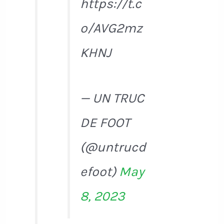
https://t.c
o/AVG2mz
KHNJ
— UN TRUC
DE FOOT
(@untrucd
efoot)
May
8, 2023