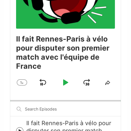
Il fait Rennes-Paris à vélo
pour disputer son premier
match avec l'équipe de
France
1
x
Skip
Play
Jump
Change
Share
Playback
This
Backward
Pause
Forward
Rate
Episode
Search
Episodes
Il fait Rennes-Paris à vélo pour
disputer son premier match