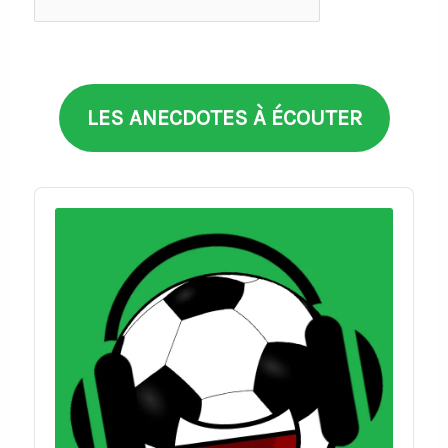
par
thèmes
LES ANECDOTES À ÉCOUTER
Audio
Player