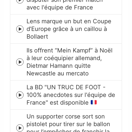
Episode
avec l'équipe de France
play
icon
Lens marque un but en Coupe
d’Europe grâce à un caillou à
Episode
Bollaert
play
icon
Ils offrent “Mein Kampf” à Noël
à leur coéquipier allemand,
Episode
Dietmar Hamann quitte
play
Newcastle au mercato
icon
La BD "UN TRUC DE FOOT -
100% anecdotes sur l'équipe de
Episode
France" est disponible
play
icon
Un supporter corse sort son
pistolet pour tirer sur le ballon
Episode
pour l’empêcher de franchir la