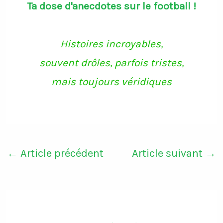
Ta dose d'anecdotes sur le football !
e
t
t
T
b
t
a
u
o
e
g
b
o
r
r
e
k
a
Histoires incroyables,
m
souvent drôles, parfois tristes,
mais toujours véridiques
←
Article précédent
Article suivant
→