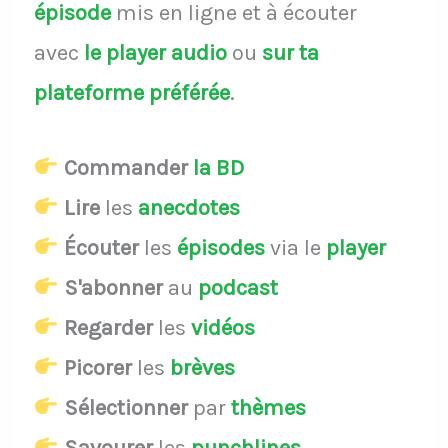
épisode
mis en ligne et à écouter
avec
le player audio
ou
sur ta
plateforme préférée
.
Commander
la BD
Lire
les
anecdotes
Écouter
les
épisodes
via le
player
S'abonner
au
podcast
Regarder
les
vidéos
Picorer
les
brèves
Sélectionner
par
thèmes
Savourer
les
punchlines