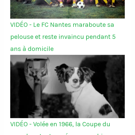
VIDÉO - Le FC Nantes maraboute sa
pelouse et reste invaincu pendant 5
ans à domicile
VIDÉO - Volée en 1966, la Coupe du