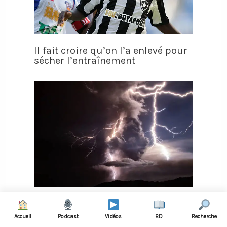
Il fait croire qu’on l’a enlevé pour
sécher l’entraînement
VIDÉO - Onze joueurs tués par la
foudre en plein match de football
Accueil
Podcast
Vidéos
BD
Recherche