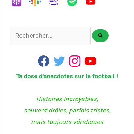
Rechercher...
F
T
I
Y
a
w
n
o
c
i
s
u
Ta dose d'anecdotes sur le football !
e
t
t
T
b
t
a
u
o
e
g
b
o
r
r
e
k
a
Histoires incroyables,
m
souvent drôles, parfois tristes,
mais toujours véridiques