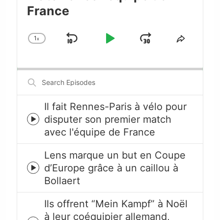
France
1
x
Skip
Play
Jump
Change
Share
Playback
This
Backward
Pause
Forward
Rate
Episode
Search
Episodes
Il fait Rennes-Paris à vélo pour
disputer son premier match
Episode
avec l'équipe de France
play
icon
Lens marque un but en Coupe
d’Europe grâce à un caillou à
Episode
Bollaert
play
icon
Ils offrent “Mein Kampf” à Noël
à leur coéquipier allemand,