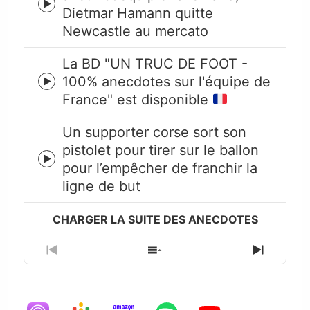
Episode
Dietmar Hamann quitte
play
Newcastle au mercato
icon
La BD "UN TRUC DE FOOT -
100% anecdotes sur l'équipe de
Episode
France" est disponible
play
icon
Un supporter corse sort son
pistolet pour tirer sur le ballon
Episode
pour l’empêcher de franchir la
play
ligne de but
icon
Previous
Show
Next
Episode
Episodes
Episode
List