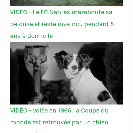
VIDÉO - Le FC Nantes maraboute sa
pelouse et reste invaincu pendant 5
ans à domicile
VIDÉO - Volée en 1966, la Coupe du
monde est retrouvée par un chien