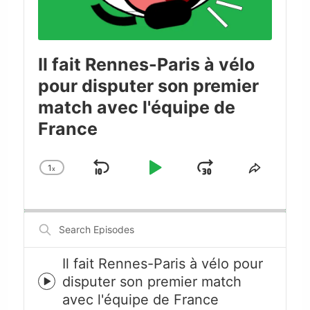
Il fait Rennes-Paris à vélo
pour disputer son premier
match avec l'équipe de
France
1
x
Skip
Play
Jump
Change
Share
Playback
This
Backward
Pause
Forward
Rate
Episode
Search
Episodes
Il fait Rennes-Paris à vélo pour
disputer son premier match
Episode
avec l'équipe de France
play