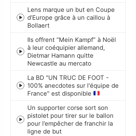
icon
Lens marque un but en Coupe
d’Europe grâce à un caillou à
Episode
Bollaert
play
icon
Ils offrent “Mein Kampf” à Noël
à leur coéquipier allemand,
Episode
Dietmar Hamann quitte
play
Newcastle au mercato
icon
La BD "UN TRUC DE FOOT -
100% anecdotes sur l'équipe de
Episode
France" est disponible
play
icon
Un supporter corse sort son
pistolet pour tirer sur le ballon
Episode
pour l’empêcher de franchir la
play
ligne de but
icon