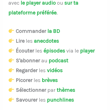
avec
le player audio
ou
sur ta
plateforme préférée
.
Commander
la BD
Lire
les
anecdotes
Écouter
les
épisodes
via le
player
S'abonner
au
podcast
Regarder
les
vidéos
Picorer
les
brèves
Sélectionner
par
thèmes
Savourer
les
punchlines