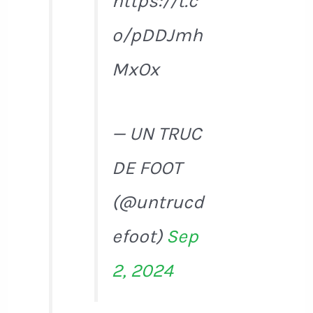
https://t.c
o/pDDJmh
MxOx
— UN TRUC
DE FOOT
(@untrucd
efoot)
Sep
2, 2024