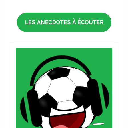
thèmes
LES ANECDOTES À ÉCOUTER
Audio
Player