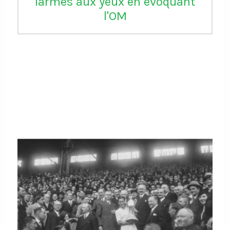
larmes aux yeux en évoquant
l'OM