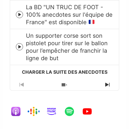
La BD "UN TRUC DE FOOT -
100% anecdotes sur l'équipe de
Episode
France" est disponible
play
icon
Un supporter corse sort son
pistolet pour tirer sur le ballon
Episode
pour l’empêcher de franchir la
play
ligne de but
icon
Previous
Show
Next
Episode
Episodes
Episode
List