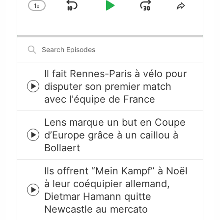
1
x
Skip
Play
Jump
Change
Share
Playback
This
Backward
Pause
Forward
Rate
Episode
Search
Episodes
Il fait Rennes-Paris à vélo pour
disputer son premier match
Episode
avec l'équipe de France
play
icon
Lens marque un but en Coupe
d’Europe grâce à un caillou à
Episode
Bollaert
play
icon
Ils offrent “Mein Kampf” à Noël
à leur coéquipier allemand,
Episode
Dietmar Hamann quitte
play
Newcastle au mercato
icon