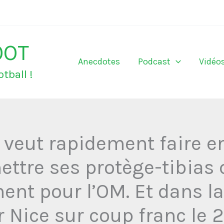
OOT
Anecdotes
Podcast
Vidéo
tball !
 veut rapidement faire e
mettre ses protège-tibia
nt pour l’OM. Et dans la
r Nice sur coup franc le 