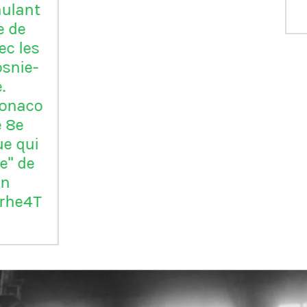
Serie B
m
ap
Vil
en