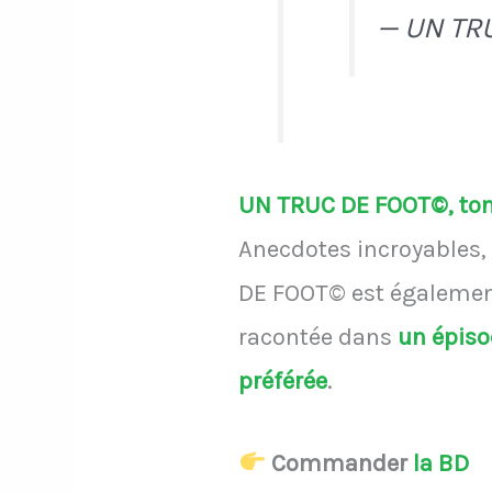
— UN TR
UN TRUC DE FOOT©, ton 
Anecdotes incroyables, 
DE FOOT© est également
racontée dans
un épis
préférée
.
Commander
la BD