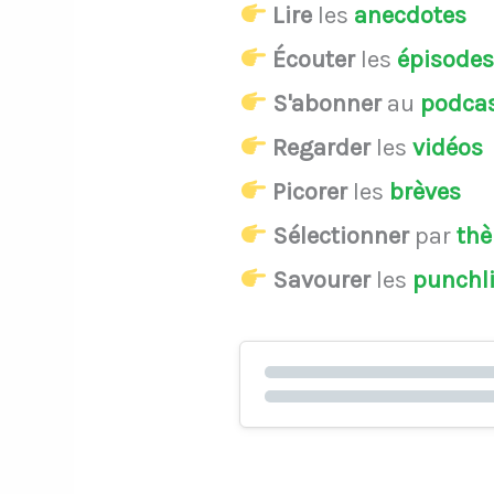
Lire
les
anecdotes
Écouter
les
épisode
S'abonner
au
podca
Regarder
les
vidéos
Picorer
les
brèves
Sélectionner
par
th
Savourer
les
punchl