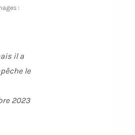
mages :
is il a
mpêche le
obre 2023