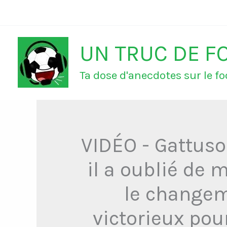
Aller
au
UN TRUC DE F
contenu
Ta dose d'anecdotes sur le foo
VIDÉO - Gattuso
il a oublié de 
le changeme
victorieux pou