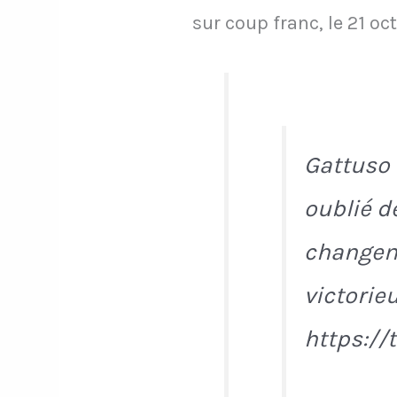
sur coup franc, le 21 o
Gattuso 
oublié d
changeme
victorie
https://