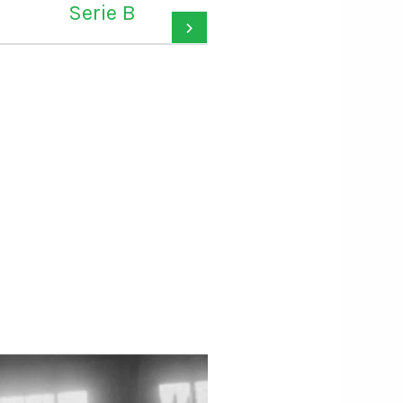
ain d'Amine Harit
largement le B
›
rès l'élimination de
d'or, je suis c
larreal par Marseille
pour lui"
 Ligue Europa le 14
mars 2024