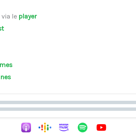
s
via le
player
st
èmes
ines