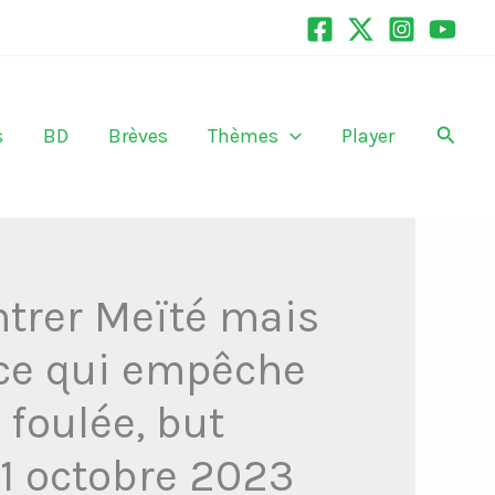
Recher
s
BD
Brèves
Thèmes
Player
ntrer Meïté mais
s ce qui empêche
 foulée, but
21 octobre 2023