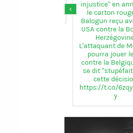
ice" en annulant
‹
arton rouge de
un reçu avec les
ontre la Bosnie-
erzégovine.
quant de Monaco
ra jouer le 8e
 la Belgique qui
t "stupéfaite" de
tte décision
//t.co/6zqyrhe4T
y