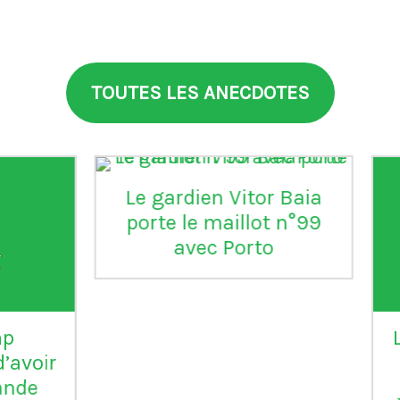
TOUTES LES ANECDOTES
aia
°99
L'Inter Milan est le seul
VI
club italien qui n'a
jamais été relégué en