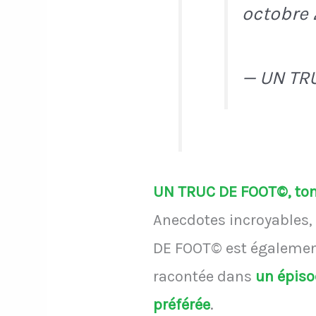
octobre 
— UN TR
UN TRUC DE FOOT©, ton 
Anecdotes incroyables, 
DE FOOT© est également
racontée dans
un épis
préférée
.