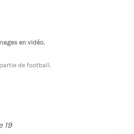
images en vidéo.
artie de football.
e 19