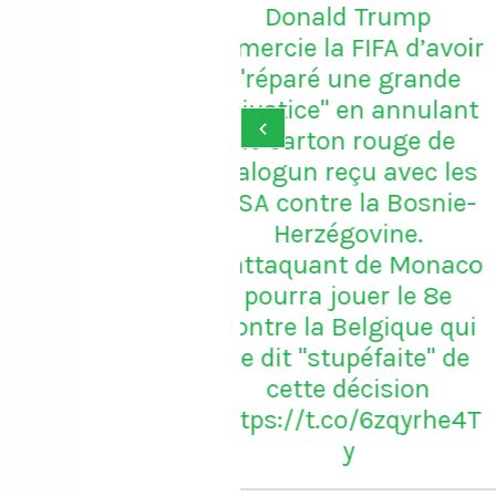
onald Trump
ie la FIFA d’avoir
aré une grande
ice" en annulant
‹
arton rouge de
un reçu avec les
ontre la Bosnie-
erzégovine.
quant de Monaco
ra jouer le 8e
 la Belgique qui
t "stupéfaite" de
tte décision
//t.co/6zqyrhe4T
y