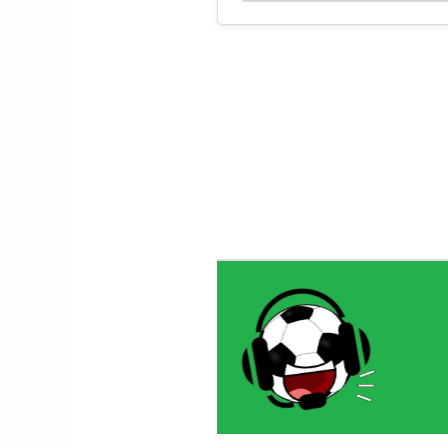
Le gardien Vitor B
porte le maillot n
avec Porto