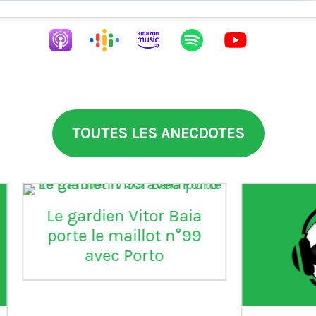
TOUTES LES ANECDOTES
aia
°99