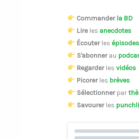
Commander
la BD
Lire
les
anecdotes
Écouter
les
épisode
S'abonner
au
podca
Regarder
les
vidéos
Picorer
les
brèves
Sélectionner
par
th
Savourer
les
punchl