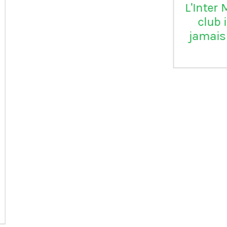
L'Inter Milan est le seul
VI
club italien qui n'a
jamais été relégué en
Serie B
m
ap
Vil
en