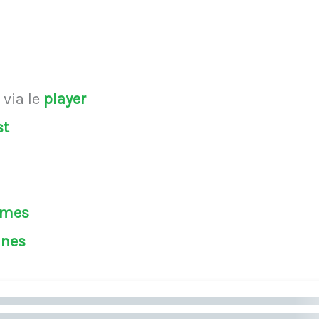
s
via le
player
st
èmes
ines