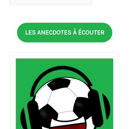
par
thèmes
LES ANECDOTES À ÉCOUTER
Audio
Player