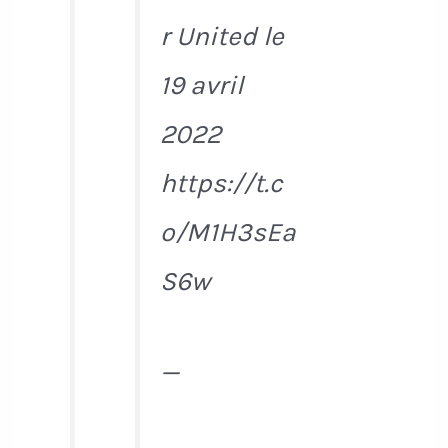
r United le
19 avril
2022
https://t.c
o/M1H3sEa
S6w
—