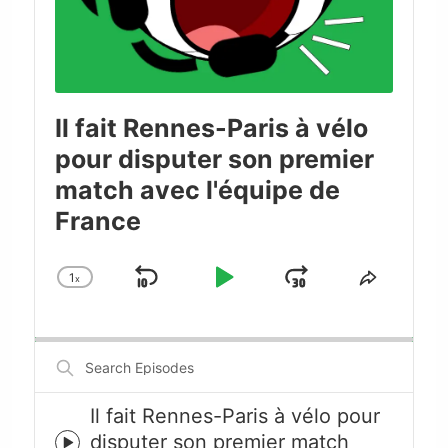
Il fait Rennes-Paris à vélo
pour disputer son premier
match avec l'équipe de
France
1
x
Skip
Play
Jump
Change
Share
Playback
This
Backward
Pause
Forward
Rate
Episode
Search
Episodes
Il fait Rennes-Paris à vélo pour
disputer son premier match