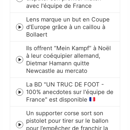
Episode
avec l'équipe de France
play
icon
Lens marque un but en Coupe
d’Europe grâce à un caillou à
Episode
Bollaert
play
icon
Ils offrent “Mein Kampf” à Noël
à leur coéquipier allemand,
Episode
Dietmar Hamann quitte
play
Newcastle au mercato
icon
La BD "UN TRUC DE FOOT -
100% anecdotes sur l'équipe de
Episode
France" est disponible
play
icon
Un supporter corse sort son
pistolet pour tirer sur le ballon
Episode
pour l’empêcher de franchir la