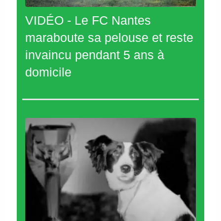
VIDÉO - Le FC Nantes
maraboute sa pelouse et reste
invaincu pendant 5 ans à
domicile