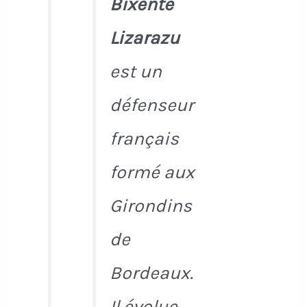
Bixente
Lizarazu
est un
défenseur
français
formé aux
Girondins
de
Bordeaux.
Il évolue