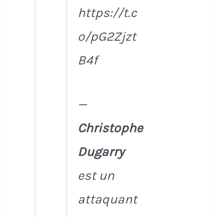
https://t.c
o/pG2Zjzt
B4f
—
Christophe
Dugarry
est un
attaquant