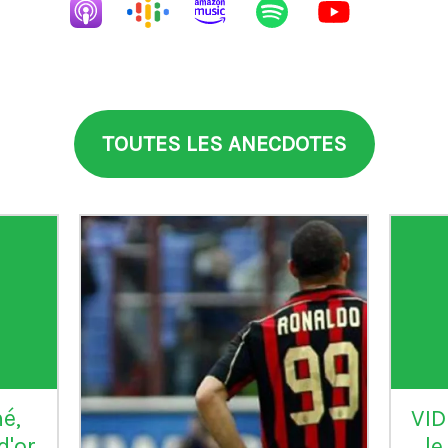
TOUTES LES ANECDOTES
é,
VID
d'or
le