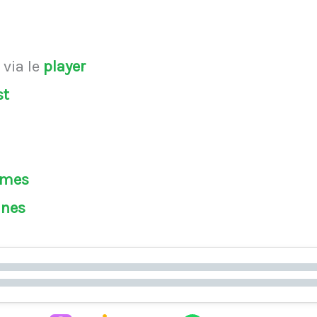
s
via le
player
st
èmes
ines