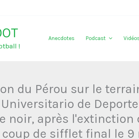
OOT
Anecdotes
Podcast
Vidéo
tball !
n du Pérou sur le terrain
, Universitario de Deporte
le noir, après l'extinction
e coup de sifflet final le