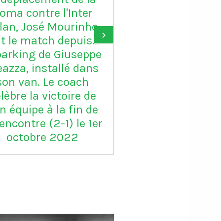
oma contre l'Inter
ses adversai
lan, José Mourinho
veulent tous éc
›
it le match depuis...
leur maillot ave
parking de Giuseppe
Gordon Bradley
azza, installé dans
des entraîne
son van. Le coach
raconte : "N
lèbre la victoire de
devions prendre
n équipe à la fin de
30 maillots ave
rencontre (2-1) le 1er
pour un mat
octobre 2022
Autrement, no
serions jamais s
stade en vi