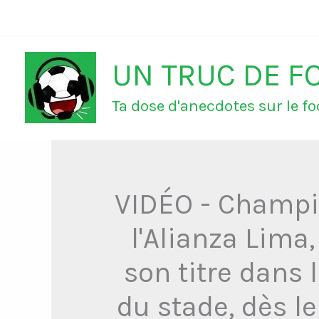
Aller
au
UN TRUC DE F
contenu
Ta dose d'anecdotes sur le foo
VIDÉO - Champio
l'Alianza Lima
son titre dans 
du stade, dès l