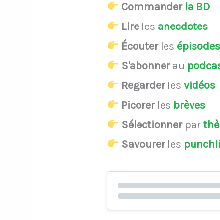
Commander
la BD
Lire
les
anecdotes
Écouter
les
épisode
S'abonner
au
podca
Regarder
les
vidéos
Picorer
les
brèves
Sélectionner
par
th
Savourer
les
punchl