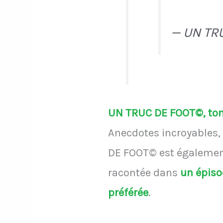
— UN TR
UN TRUC DE FOOT©, ton 
Anecdotes incroyables, 
DE FOOT© est également
racontée dans
un épis
préférée
.