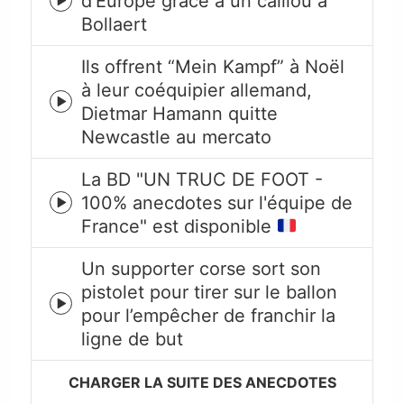
d’Europe grâce à un caillou à
Episode
Bollaert
play
icon
Ils offrent “Mein Kampf” à Noël
à leur coéquipier allemand,
Episode
Dietmar Hamann quitte
play
Newcastle au mercato
icon
La BD "UN TRUC DE FOOT -
100% anecdotes sur l'équipe de
Episode
France" est disponible
play
icon
Un supporter corse sort son
pistolet pour tirer sur le ballon
Episode
pour l’empêcher de franchir la
play
ligne de but
icon