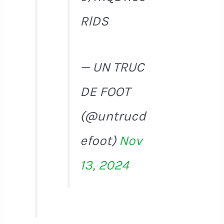
RlDS
— UN TRUC
DE FOOT
(@untrucd
efoot)
Nov
13, 2024