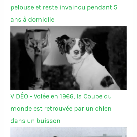
pelouse et reste invaincu pendant 5
ans à domicile
VIDÉO - Volée en 1966, la Coupe du
monde est retrouvée par un chien
dans un buisson