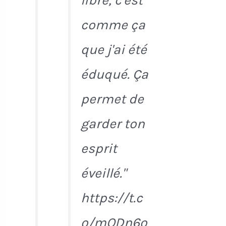
libre, c'est
comme ça
que j'ai été
éduqué. Ça
permet de
garder ton
esprit
éveillé."
https://t.c
o/mQDn6o