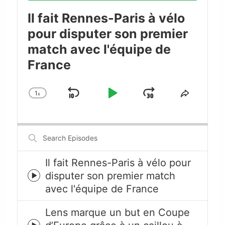
Il fait Rennes-Paris à vélo
pour disputer son premier
match avec l'équipe de
France
1
x
Skip
Play
Jump
Change
Share
Playback
This
Backward
Pause
Forward
Rate
Episode
Search
Episodes
Il fait Rennes-Paris à vélo pour
disputer son premier match
Episode
avec l'équipe de France
play
icon
Lens marque un but en Coupe