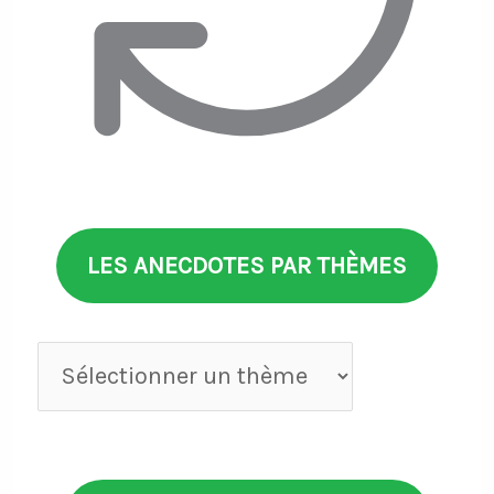
LES ANECDOTES PAR THÈMES
Anecdotes
par
thèmes