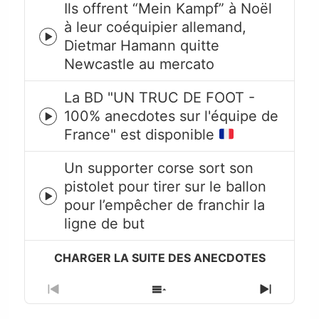
Ils offrent “Mein Kampf” à Noël
à leur coéquipier allemand,
Episode
Dietmar Hamann quitte
play
Newcastle au mercato
icon
La BD "UN TRUC DE FOOT -
100% anecdotes sur l'équipe de
Episode
France" est disponible
play
icon
Un supporter corse sort son
pistolet pour tirer sur le ballon
Episode
pour l’empêcher de franchir la
play
ligne de but
icon
Previous
Show
Next
Episode
Episodes
Episode