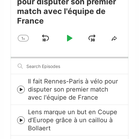
pour disputer son premier
match avec l'équipe de
France
1
x
Skip
Play
Jump
Change
Share
Playback
This
Backward
Pause
Forward
Rate
Episode
Search
Episodes
Il fait Rennes-Paris à vélo pour
disputer son premier match
Episode
avec l'équipe de France
play
icon
Lens marque un but en Coupe
d’Europe grâce à un caillou à
Episode
Bollaert
play
icon