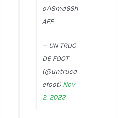
o/l8md66h
AFF
— UN TRUC
DE FOOT
(@untrucd
efoot)
Nov
2, 2023