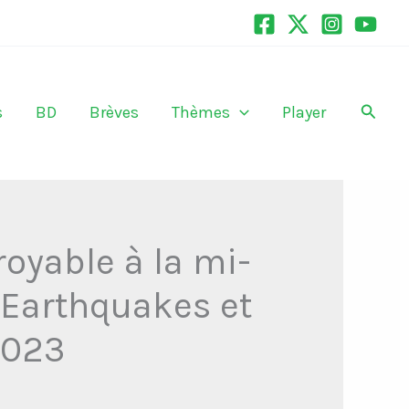
Recher
s
BD
Brèves
Thèmes
Player
royable à la mi-
 Earthquakes et
2023