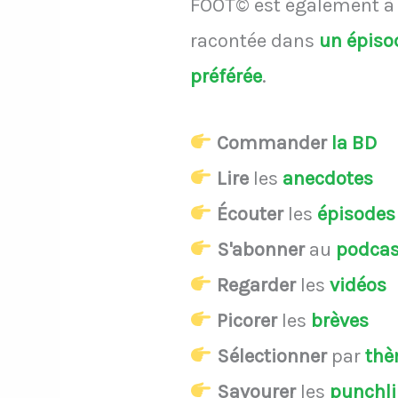
FOOT© est également à 
racontée dans
un épiso
préférée
.
Commander
la BD
Lire
les
anecdotes
Écouter
les
épisodes
S'abonner
au
podcas
Regarder
les
vidéos
Picorer
les
brèves
Sélectionner
par
th
Savourer
les
punchli