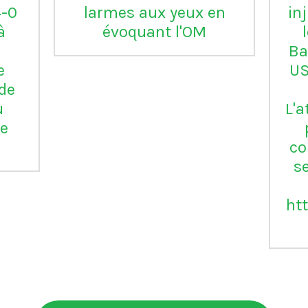
Serie B
m
ap
Vil
en