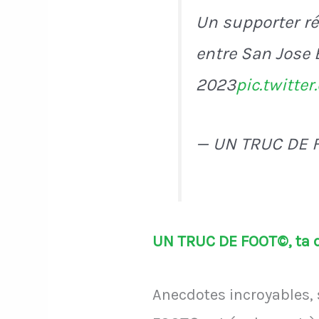
Un supporter ré
entre San Jose 
2023
pic.twitte
— UN TRUC DE 
UN TRUC DE FOOT©, ta do
Anecdotes incroyables, 