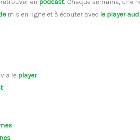
retrouver en
podcast
.
Chaque semaine, une nou
de
mis en ligne et à écouter avec
le player au
via le
player
t
èmes
nes