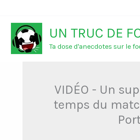
Aller
au
UN TRUC DE F
contenu
Ta dose d'anecdotes sur le foo
VIDÉO - Un supp
temps du match
Por