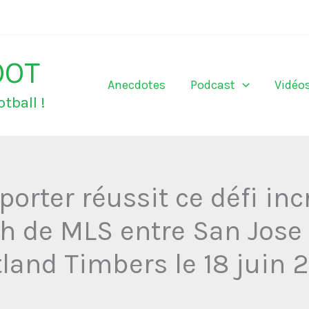
OOT
Anecdotes
Podcast
Vidéo
tball !
orter réussit ce défi inc
 de MLS entre San Jose
tland Timbers le 18 juin 