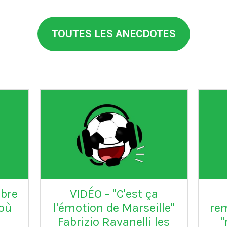
TOUTES LES ANECDOTES
aia
°99
L'Inter Milan est le seul
VI
club italien qui n'a
jamais été relégué en