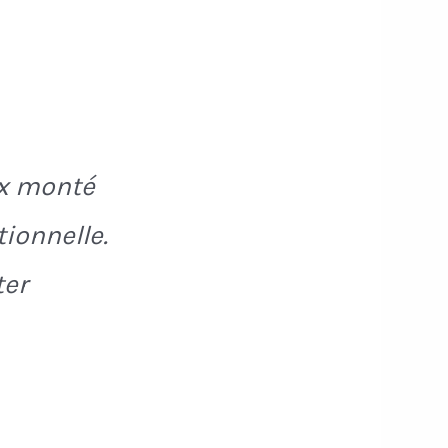
ux monté
tionnelle.
ter