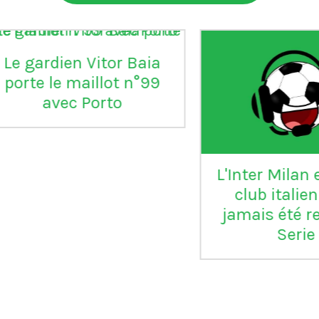
aia
°99
L'Inter Milan est le seul
VI
club italien qui n'a
jamais été relégué en
Serie B
m
ap
Vil
en