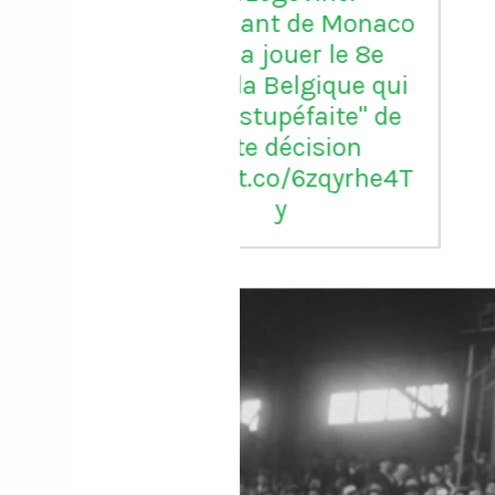
quant de Monaco
ra jouer le 8e
 la Belgique qui
t "stupéfaite" de
tte décision
//t.co/6zqyrhe4T
y