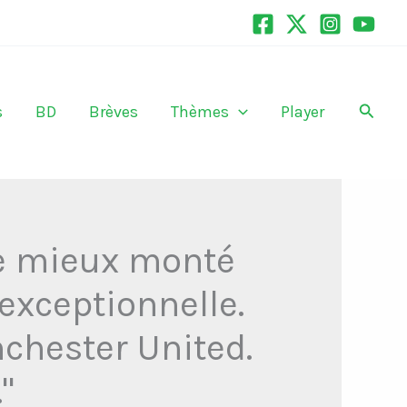
Recher
s
BD
Brèves
Thèmes
Player
 le mieux monté
exceptionnelle.
anchester United.
"