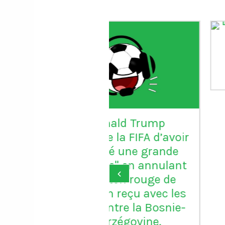
Le gardien Vitor B
porte le maillot n
avec Porto
onald Trump
ie la FIFA d’avoir
aré une grande
ice" en annulant
‹
arton rouge de
un reçu avec les
ontre la Bosnie-
erzégovine.