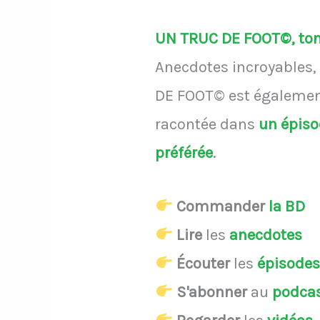
UN TRUC DE FOOT©, ton 
Anecdotes incroyables, 
DE FOOT© est également
racontée dans
un épis
préférée
.
Commander
la BD
Lire
les
anecdotes
Écouter
les
épisode
S'abonner
au
podca