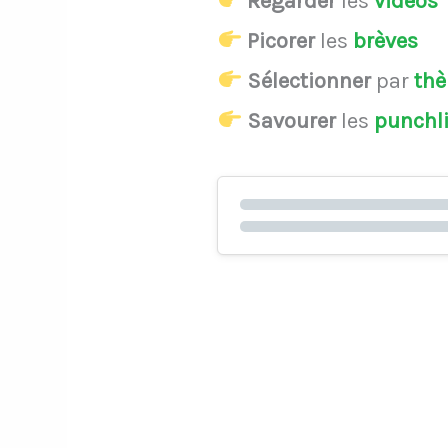
Regarder
les
vidéos
Picorer
les
brèves
Sélectionner
par
th
Savourer
les
punchl