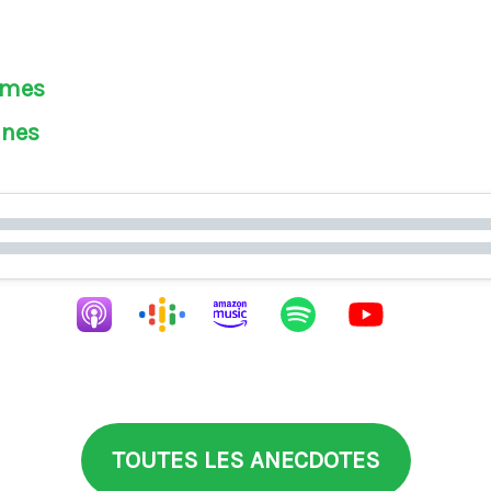
èmes
ines
TOUTES LES ANECDOTES