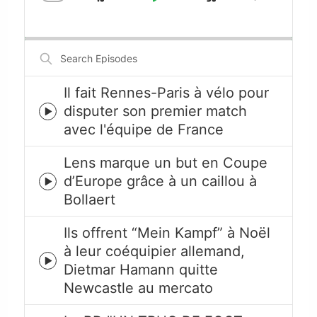
Skip
Play
Jump
Change
Share
Playback
This
Backward
Pause
Forward
Rate
Episode
Search
Episodes
Il fait Rennes-Paris à vélo pour
disputer son premier match
Episode
avec l'équipe de France
play
icon
Lens marque un but en Coupe
d’Europe grâce à un caillou à
Episode
Bollaert
play
icon
Ils offrent “Mein Kampf” à Noël
à leur coéquipier allemand,
Episode
Dietmar Hamann quitte
play
Newcastle au mercato
icon