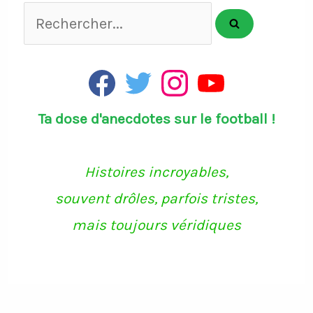
Rechercher...
F
T
I
Y
a
w
n
o
c
i
s
u
Ta dose d'anecdotes sur le football !
e
t
t
T
b
t
a
u
o
e
g
b
o
r
r
e
k
a
Histoires incroyables,
m
souvent drôles, parfois tristes,
mais toujours véridiques