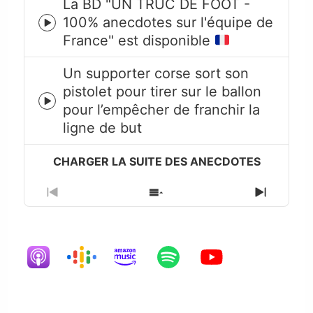
La BD "UN TRUC DE FOOT -
100% anecdotes sur l'équipe de
Episode
France" est disponible
play
icon
Un supporter corse sort son
pistolet pour tirer sur le ballon
Episode
pour l’empêcher de franchir la
play
ligne de but
icon
Previous
Show
Next
Episode
Episodes
Episode
List