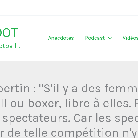
OOT
Anecdotes
Podcast
Vidéo
tball !
ertin : "S'il y a des fem
l ou boxer, libre à elles
spectateurs. Car les spe
 de telle compétition n'