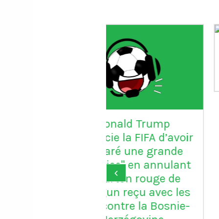
Le gardien Vitor B
porte le maillot n
avec Porto
onald Trump
ie la FIFA d’avoir
aré une grande
ice" en annulant
‹
arton rouge de
un reçu avec les
ontre la Bosnie-