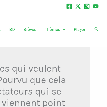
Recher
s
BD
Brèves
Thèmes
Player
mes qui veulent
. Pourvu que cela
ctateurs qui se
y viennent point