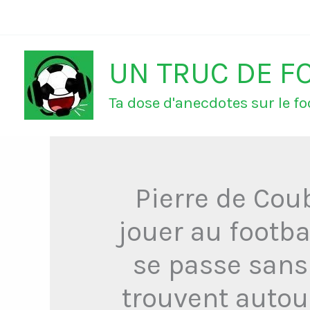
Aller
au
UN TRUC DE F
contenu
Ta dose d'anecdotes sur le foo
Pierre de Coub
jouer au footbal
se passe sans 
trouvent autour