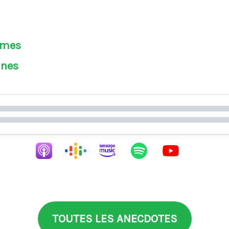
èmes
ines
TOUTES LES ANECDOTES