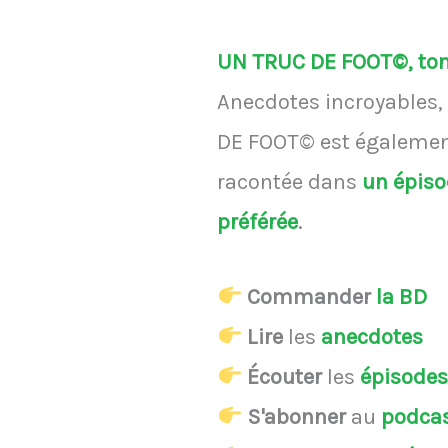
UN TRUC DE FOOT©, ton 
Anecdotes incroyables, 
DE FOOT© est également
racontée dans
un épis
préférée
.
Commander
la BD
Lire
les
anecdotes
Écouter
les
épisode
S'abonner
au
podca