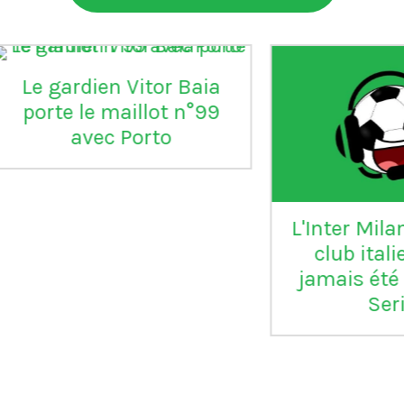
aia
°99
L'Inter Milan est le seul
VI
club italien qui n'a
jamais été relégué en
Serie B
m
ap
Vil
en