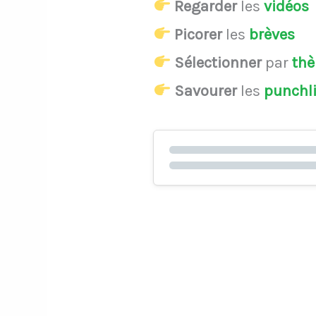
Regarder
les
vidéos
Picorer
les
brèves
Sélectionner
par
th
Savourer
les
punchl