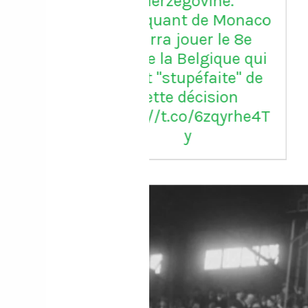
erzégovine.
quant de Monaco
ra jouer le 8e
 la Belgique qui
t "stupéfaite" de
tte décision
//t.co/6zqyrhe4T
y