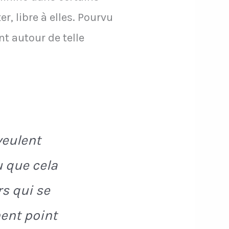
er, libre à elles. Pourvu
nt autour de telle
veulent
u que cela
s qui se
nent point