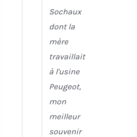
Sochaux
dont la
mère
travaillait
à l'usine
Peugeot,
mon
meilleur
souvenir