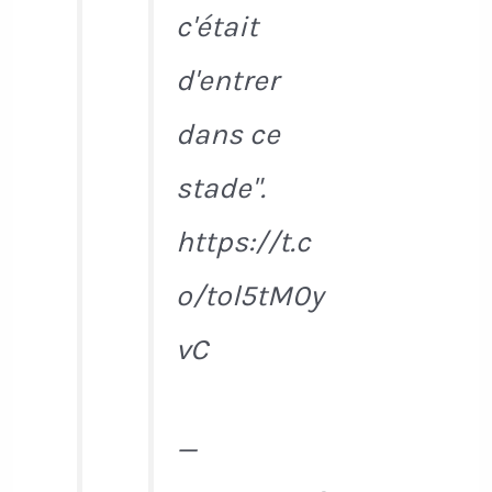
c'était
d'entrer
dans ce
stade".
https://t.c
o/tol5tM0y
vC
—