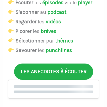
Écouter
les
épisodes
via le
player
S'abonner
au
podcast
Regarder
les
vidéos
Picorer
les
brèves
Sélectionner
par
thèmes
Savourer
les
punchlines
LES ANECDOTES À ÉCOUTER