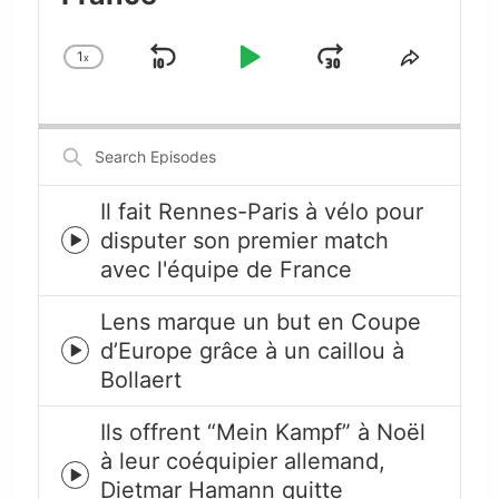
1
x
Skip
Play
Jump
Change
Share
Playback
This
Backward
Pause
Forward
Rate
Episode
Search
Episodes
Il fait Rennes-Paris à vélo pour
disputer son premier match
Episode
avec l'équipe de France
play
icon
Lens marque un but en Coupe
d’Europe grâce à un caillou à
Episode
Bollaert
play
icon
Ils offrent “Mein Kampf” à Noël
à leur coéquipier allemand,
Episode
Dietmar Hamann quitte