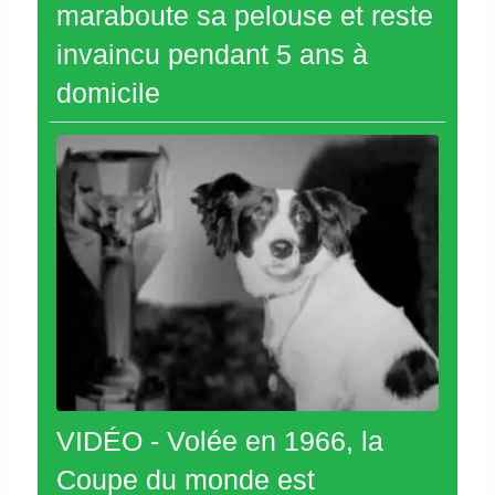
maraboute sa pelouse et reste
invaincu pendant 5 ans à
domicile
VIDÉO - Volée en 1966, la
Coupe du monde est