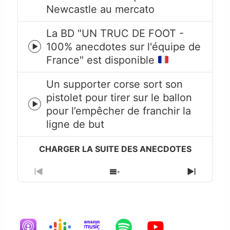
play
Newcastle au mercato
icon
La BD "UN TRUC DE FOOT -
100% anecdotes sur l'équipe de
Episode
France" est disponible
play
icon
Un supporter corse sort son
pistolet pour tirer sur le ballon
Episode
pour l’empêcher de franchir la
play
ligne de but
icon
Previous
Show
Next
Episode
Episodes
Episode
List