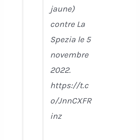
jaune)
contre La
Spezia le 5
novembre
2022.
https://t.c
o/JnnCXFR
inz