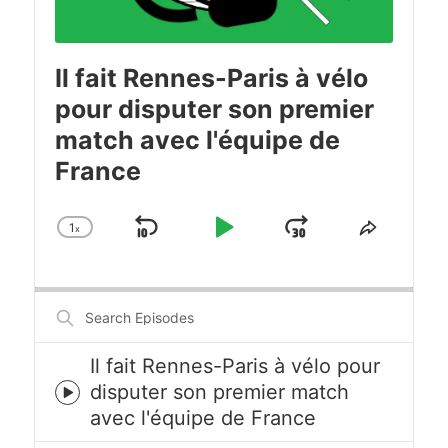
Il fait Rennes-Paris à vélo
pour disputer son premier
match avec l'équipe de
France
1
x
Skip
Play
Jump
Change
Share
Playback
This
Backward
Pause
Forward
Rate
Episode
Search
Episodes
Il fait Rennes-Paris à vélo pour
disputer son premier match
Episode
avec l'équipe de France
play
icon