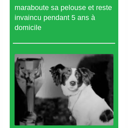
maraboute sa pelouse et reste
invaincu pendant 5 ans à
domicile