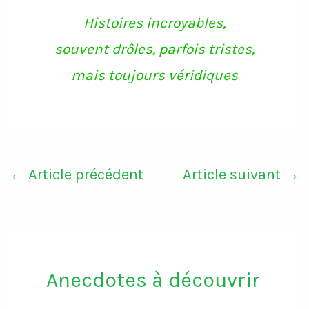
o
r
r
e
k
a
Histoires incroyables,
m
souvent drôles, parfois tristes,
mais toujours véridiques
←
Article précédent
Article suivant
→
Anecdotes à découvrir