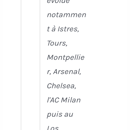
évolue
notammen
t à Istres,
Tours,
Montpellie
r, Arsenal,
Chelsea,
l'AC Milan
puis au
Los