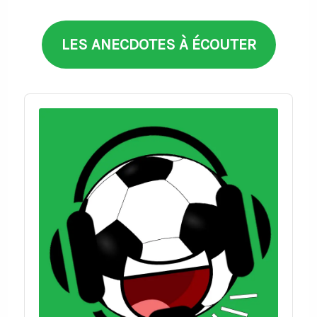
thèmes
LES ANECDOTES À ÉCOUTER
Audio
Player