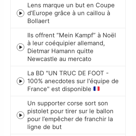
Lens marque un but en Coupe
d’Europe grâce à un caillou à
Episode
Bollaert
play
icon
Ils offrent “Mein Kampf” à Noël
à leur coéquipier allemand,
Episode
Dietmar Hamann quitte
play
Newcastle au mercato
icon
La BD "UN TRUC DE FOOT -
100% anecdotes sur l'équipe de
Episode
France" est disponible
play
icon
Un supporter corse sort son
pistolet pour tirer sur le ballon
Episode
pour l’empêcher de franchir la
play
ligne de but
icon