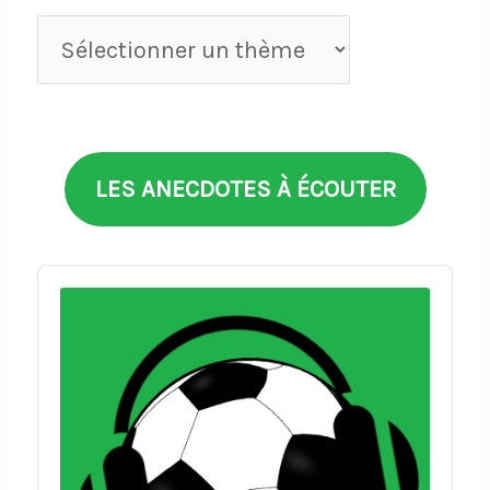
Anecdotes
par
thèmes
LES ANECDOTES À ÉCOUTER
Audio
Player