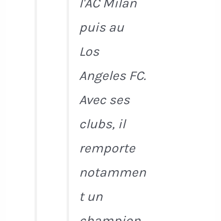
l'AC Milan
puis au
Los
Angeles FC.
Avec ses
clubs, il
remporte
notammen
t un
champion