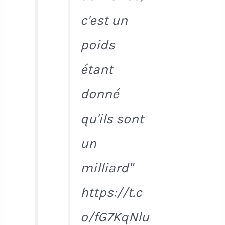
c'est un
poids
étant
donné
qu'ils sont
un
milliard"
https://t.c
o/fG7KqNlu