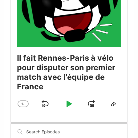
Il fait Rennes-Paris à vélo
pour disputer son premier
match avec l'équipe de
France
1
x
Skip
Play
Jump
Change
Share
Playback
This
Backward
Pause
Forward
Rate
Episode
Search
Episodes