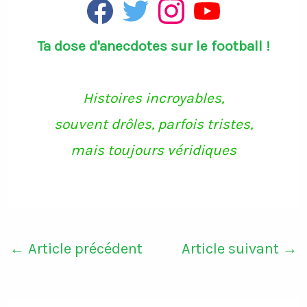
F
T
I
Y
a
w
n
o
c
i
s
u
Ta dose d'anecdotes sur le football !
e
t
t
T
b
t
a
u
o
e
g
b
o
r
r
e
k
a
Histoires incroyables,
m
souvent drôles, parfois tristes,
mais toujours véridiques
←
Article précédent
Article suivant
→