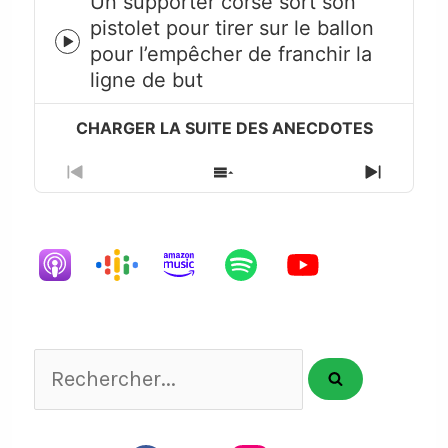
Un supporter corse sort son
pistolet pour tirer sur le ballon
Episode
pour l’empêcher de franchir la
play
ligne de but
icon
Previous
Show
Next
Episode
Episodes
Episode
List
Rechercher...