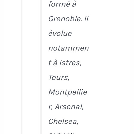
formé à
Grenoble. Il
évolue
notammen
t à Istres,
Tours,
Montpellie
r, Arsenal,
Chelsea,