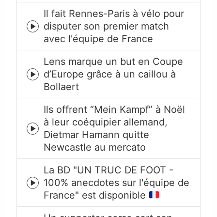
Il fait Rennes-Paris à vélo pour
disputer son premier match
Episode
avec l'équipe de France
play
icon
Lens marque un but en Coupe
d’Europe grâce à un caillou à
Episode
Bollaert
play
icon
Ils offrent “Mein Kampf” à Noël
à leur coéquipier allemand,
Episode
Dietmar Hamann quitte
play
Newcastle au mercato
icon
La BD "UN TRUC DE FOOT -
100% anecdotes sur l'équipe de
Episode
France" est disponible
play
icon