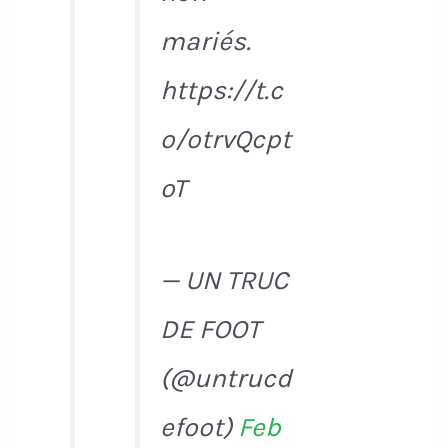
mariés.
https://t.c
o/otrvQcpt
oT
— UN TRUC
DE FOOT
(@untrucd
efoot)
Feb