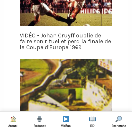
VIDÉO - Johan Cruyff oublie de
faire son rituel et perd la finale de
la Coupe d'Europe 1969
VIDÉO - Bouba, un vrai éléphant,
assiste aux matches de Monaco et
Accueil
Podcast
Vidéos
BD
Recherche