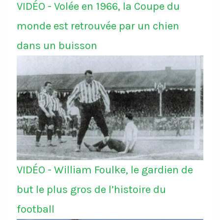
VIDÉO - Volée en 1966, la Coupe du
monde est retrouvée par un chien
dans un buisson
VIDÉO - William Foulke, le gardien de
but le plus gros de l’histoire du
football