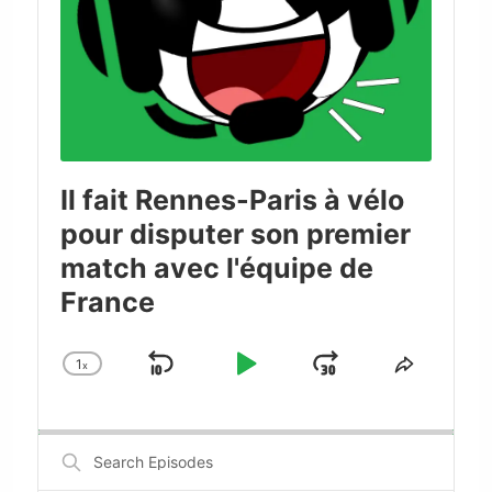
Il fait Rennes-Paris à vélo
pour disputer son premier
match avec l'équipe de
France
1
x
Skip
Play
Jump
Change
Share
Playback
This
Backward
Pause
Forward
Rate
Episode
Search
Episodes