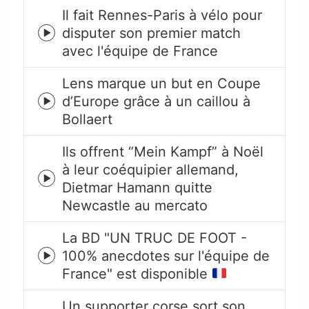
Il fait Rennes-Paris à vélo pour
disputer son premier match
Episode
avec l'équipe de France
play
icon
Lens marque un but en Coupe
d’Europe grâce à un caillou à
Episode
Bollaert
play
icon
Ils offrent “Mein Kampf” à Noël
à leur coéquipier allemand,
Episode
Dietmar Hamann quitte
play
Newcastle au mercato
icon
La BD "UN TRUC DE FOOT -
100% anecdotes sur l'équipe de
Episode
France" est disponible
play
icon
Un supporter corse sort son