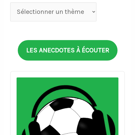
Anecdotes
par
thèmes
LES ANECDOTES À ÉCOUTER
Audio
Player