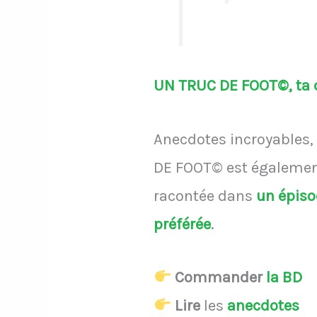
UN TRUC DE FOOT©, ta d
Anecdotes incroyables, 
DE FOOT© est également
racontée dans
un épis
préférée
.
Commander
la BD
Lire
les
anecdotes