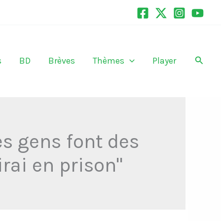
Recher
s
BD
Brèves
Thèmes
Player
des gens font des
irai en prison"