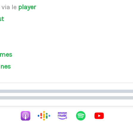
s
via le
player
st
èmes
ines