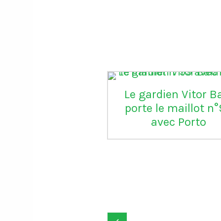
Le gardien Vitor B
porte le maillot n
avec Porto
onald Trump
ie la FIFA d’avoir
aré une grande
ice" en annulant
‹