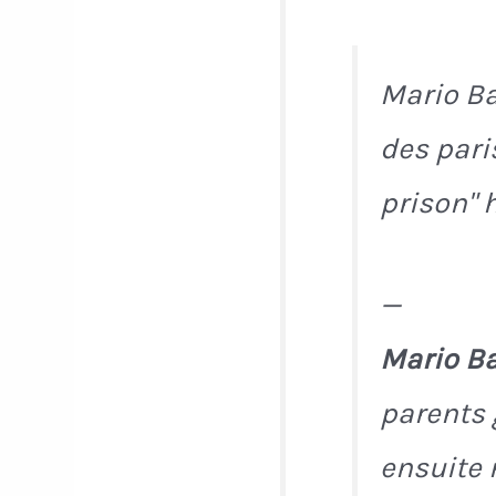
Mario Bal
des paris
prison" 
—
Mario Ba
parents 
ensuite 