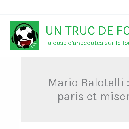
Aller
au
UN TRUC DE F
contenu
Ta dose d'anecdotes sur le foo
Mario Balotelli 
paris et misen