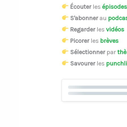
Écouter
les
épisode
S'abonner
au
podca
Regarder
les
vidéos
Picorer
les
brèves
Sélectionner
par
th
Savourer
les
punchl