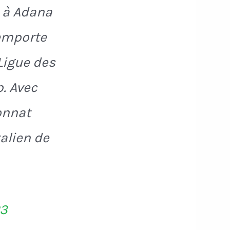
, à Adana
remporte
Ligue des
. Avec
ionnat
talien de
23