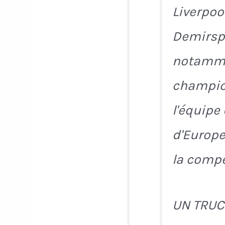
Liverpoo
Demirspo
notammen
champion
l'équipe 
d'Europe
la compé
UN TRUC