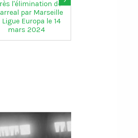
rès l'élimination de
d'or, je suis c
larreal par Marseille
pour lui"
 Ligue Europa le 14
mars 2024