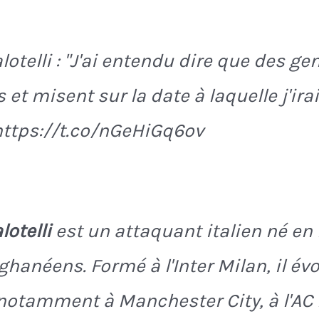
otelli : "J'ai entendu dire que des ge
 et misent sur la date à laquelle j'ira
https://t.co/nGeHiGq6ov
lotelli
est un attaquant italien né en 
ghanéens. Formé à l'Inter Milan, il év
notamment à Manchester City, à l'AC 