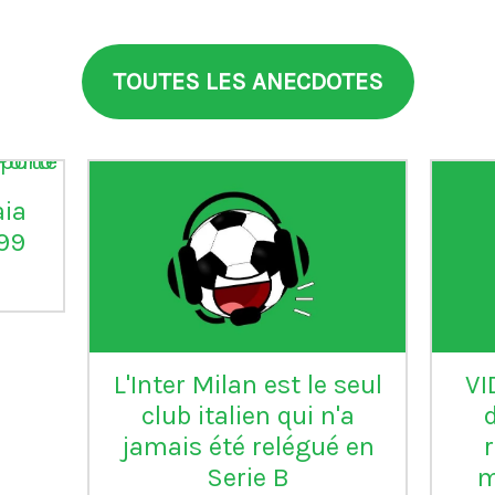
TOUTES LES ANECDOTES
aia
°99
L'Inter Milan est le seul
VI
club italien qui n'a
jamais été relégué en
Serie B
m