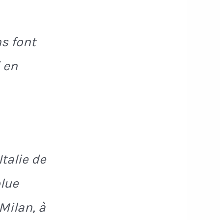
ns font
i en
Italie de
olue
Milan, à