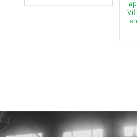
ap
Vil
en