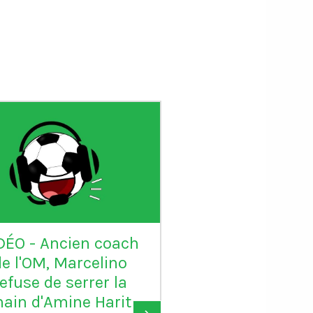
DÉO - Ancien coach
VIDÉO - Sadio 
de l'OM, Marcelino
candidat au Ball
refuse de serrer la
: "Karim mér
ain d'Amine Harit
largement le B
›