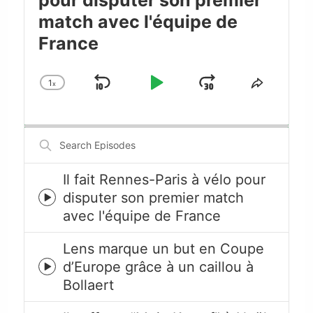
match avec l'équipe de
France
1
x
Skip
Play
Jump
Change
Share
Playback
This
Backward
Pause
Forward
Rate
Episode
Search
Episodes
Il fait Rennes-Paris à vélo pour
disputer son premier match
Episode
avec l'équipe de France
play
icon
Lens marque un but en Coupe
d’Europe grâce à un caillou à
Episode
Bollaert
play
icon