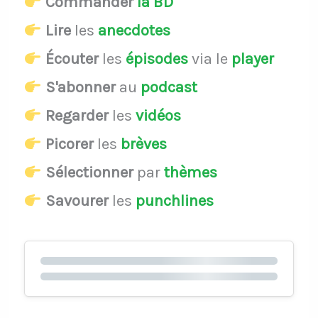
Commander
la BD
Lire
les
anecdotes
Écouter
les
épisodes
via le
player
S'abonner
au
podcast
Regarder
les
vidéos
Picorer
les
brèves
Sélectionner
par
thèmes
Savourer
les
punchlines