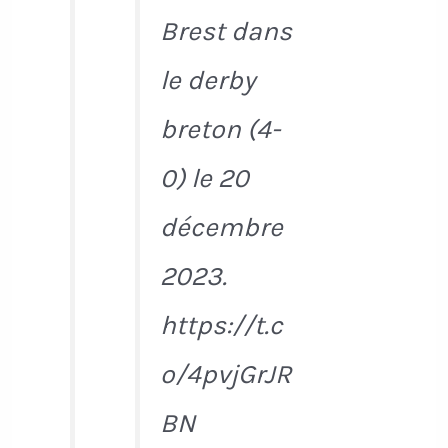
Brest dans
le derby
breton (4-
0) le 20
décembre
2023.
https://t.c
o/4pvjGrJR
BN