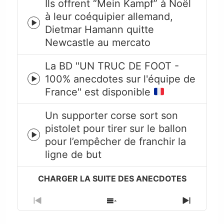
Ils offrent “Mein Kampf” à Noël
à leur coéquipier allemand,
Episode
Dietmar Hamann quitte
play
Newcastle au mercato
icon
La BD "UN TRUC DE FOOT -
100% anecdotes sur l'équipe de
Episode
France" est disponible
play
icon
Un supporter corse sort son
pistolet pour tirer sur le ballon
Episode
pour l’empêcher de franchir la
play
ligne de but
icon
Previous
Show
Next
Episode
Episodes
Episode