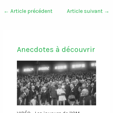
←
Article précédent
Article suivant
→
Anecdotes à découvrir