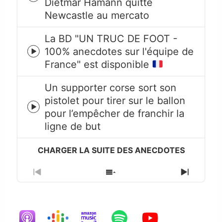
Dietmar Hamann quitte
play
Newcastle au mercato
icon
La BD "UN TRUC DE FOOT -
100% anecdotes sur l'équipe de
Episode
France" est disponible
play
icon
Un supporter corse sort son
pistolet pour tirer sur le ballon
Episode
pour l’empêcher de franchir la
play
ligne de but
icon
Previous
Show
Next
Episode
Episodes
Episode
List