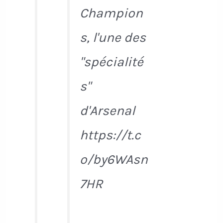
Champion
s, l'une des
"spécialité
s"
d'Arsenal
https://t.c
o/by6WAsn
7HR