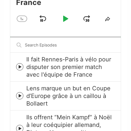
France
1
x
Skip
Play
Jump
Change
Share
Playback
This
Backward
Pause
Forward
Rate
Episode
Search
Episodes
Il fait Rennes-Paris à vélo pour
disputer son premier match
Episode
avec l'équipe de France
play
icon
Lens marque un but en Coupe
d’Europe grâce à un caillou à
Episode
Bollaert
play
icon
Ils offrent “Mein Kampf” à Noël
à leur coéquipier allemand,
Episode