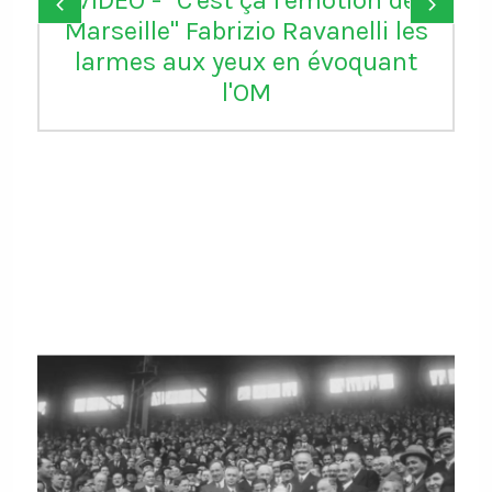
Donald Trump remercie la FIFA
‹
›
d’avoir "réparé une grande
injustice" en annulant le carton
rouge de Balogun reçu avec les
USA contre la Bosnie-
Herzégovine. L'attaquant de
Monaco pourra jouer le 8e
contre la Belgique qui se dit
"stupéfaite" de cette décision
https://t.co/6zqyrhe4Ty