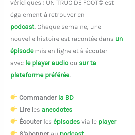
véridiques : UN TRUC DE FOOT© est
également à retrouver en
podcast
.
Chaque semaine, une
nouvelle histoire est racontée dans
un
épisode
mis en ligne et à écouter
avec
le player audio
ou
sur ta
plateforme préférée
.
Commander
la BD
Lire
les
anecdotes
Écouter
les
épisodes
via le
player
S'abonner
au
podcast