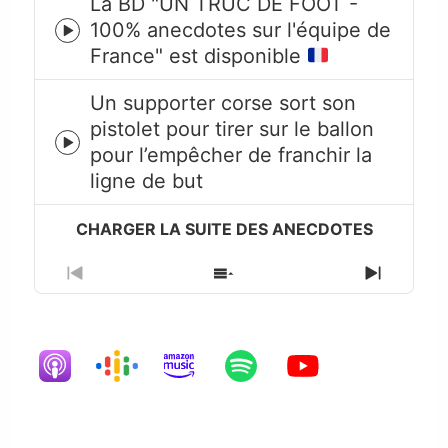
La BD "UN TRUC DE FOOT -
100% anecdotes sur l'équipe de
Episode
France" est disponible
play
icon
Un supporter corse sort son
pistolet pour tirer sur le ballon
Episode
pour l’empêcher de franchir la
play
ligne de but
icon
Previous
Show
Next
Episode
Episodes
Episode
List