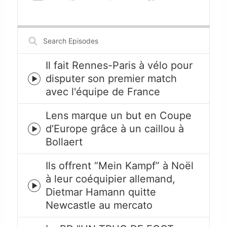
Skip
Play
Jump
Playback
This
Backward
Pause
Forward
Rate
Episode
Search
Episodes
Il fait Rennes-Paris à vélo pour
disputer son premier match
Episode
avec l'équipe de France
play
icon
Lens marque un but en Coupe
d’Europe grâce à un caillou à
Episode
Bollaert
play
icon
Ils offrent “Mein Kampf” à Noël
à leur coéquipier allemand,
Episode
Dietmar Hamann quitte
play
Newcastle au mercato
icon