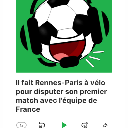
Il fait Rennes-Paris à vélo
pour disputer son premier
match avec l'équipe de
France
1
x
Change
Share