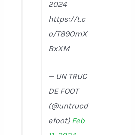
2024
https://t.c
o/T89OmX
BxXM
— UN TRUC
DE FOOT
(@untrucd
efoot)
Feb