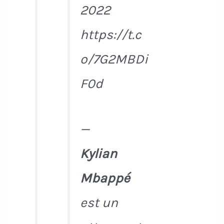
2022
https://t.c
o/7G2MBDi
F0d
—
Kylian
Mbappé
est un