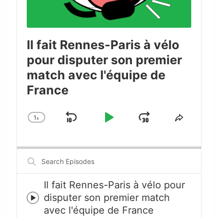
Il fait Rennes-Paris à vélo
pour disputer son premier
match avec l'équipe de
France
1
x
Skip
Play
Jump
Change
Share
Playback
This
Backward
Pause
Forward
Rate
Episode
Search
Episodes
Il fait Rennes-Paris à vélo pour
disputer son premier match
Episode
avec l'équipe de France
play