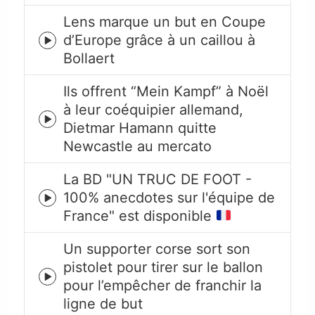
icon
Lens marque un but en Coupe
d’Europe grâce à un caillou à
Episode
Bollaert
play
icon
Ils offrent “Mein Kampf” à Noël
à leur coéquipier allemand,
Episode
Dietmar Hamann quitte
play
Newcastle au mercato
icon
La BD "UN TRUC DE FOOT -
100% anecdotes sur l'équipe de
Episode
France" est disponible
play
icon
Un supporter corse sort son
pistolet pour tirer sur le ballon
Episode
pour l’empêcher de franchir la
play
ligne de but
icon