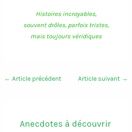
o
e
g
b
o
r
r
e
k
a
Histoires incroyables,
m
souvent drôles, parfois tristes,
mais toujours véridiques
←
Article précédent
Article suivant
→
Anecdotes à découvrir