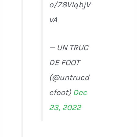
o/Z8VIqbjV
vA
— UN TRUC
DE FOOT
(@untrucd
efoot)
Dec
23, 2022