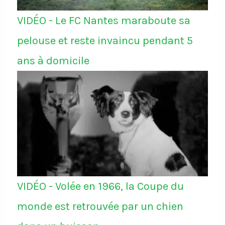
VIDÉO - Le FC Nantes maraboute sa
pelouse et reste invaincu pendant 5
ans à domicile
VIDÉO - Volée en 1966, la Coupe du
monde est retrouvée par un chien