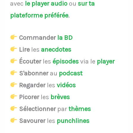
avec
le player audio
ou
sur ta
plateforme préférée
.
Commander
la BD
Lire
les
anecdotes
Écouter
les
épisodes
via le
player
S'abonner
au
podcast
Regarder
les
vidéos
Picorer
les
brèves
Sélectionner
par
thèmes
Savourer
les
punchlines