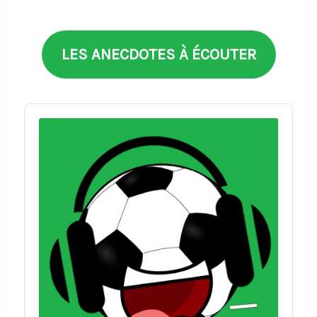
thèmes
LES ANECDOTES À ÉCOUTER
Audio
Player