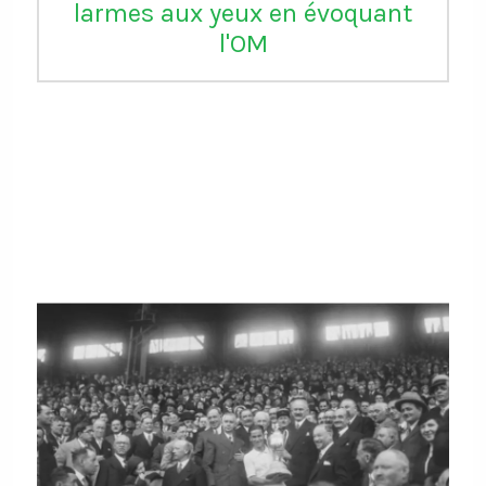
larmes aux yeux en évoquant
l'OM