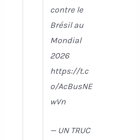
contre le
Brésil au
Mondial
2026
https://t.c
o/AcBusNE
wVn
— UN TRUC