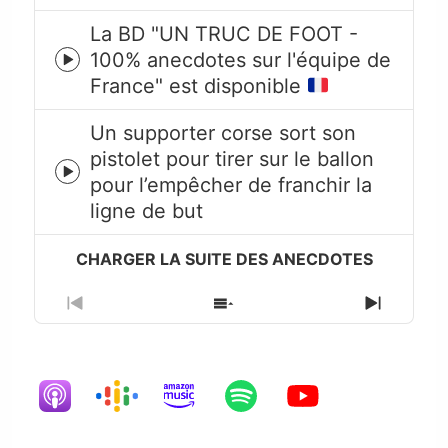
La BD "UN TRUC DE FOOT -
100% anecdotes sur l'équipe de
Episode
France" est disponible
play
icon
Un supporter corse sort son
pistolet pour tirer sur le ballon
Episode
pour l’empêcher de franchir la
play
ligne de but
icon
Previous
Show
Next
Episode
Episodes
Episode
List