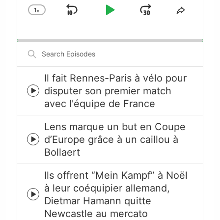
1
x
Skip
Play
Jump
Change
Share
Playback
This
Backward
Pause
Forward
Rate
Episode
Search
Episodes
Il fait Rennes-Paris à vélo pour
disputer son premier match
Episode
avec l'équipe de France
play
icon
Lens marque un but en Coupe
d’Europe grâce à un caillou à
Episode
Bollaert
play
icon
Ils offrent “Mein Kampf” à Noël
à leur coéquipier allemand,
Episode
Dietmar Hamann quitte
play
Newcastle au mercato
icon