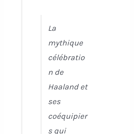
La
mythique
célébratio
n de
Haaland et
ses
coéquipier
s qui