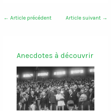
←
Article précédent
Article suivant
→
Anecdotes à découvrir