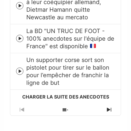
à leur coéquipier allemand,
Episode
Dietmar Hamann quitte
play
Newcastle au mercato
icon
La BD "UN TRUC DE FOOT -
100% anecdotes sur l'équipe de
Episode
France" est disponible
play
icon
Un supporter corse sort son
pistolet pour tirer sur le ballon
Episode
pour l’empêcher de franchir la
play
ligne de but
icon
Previous
Show
Next
Episode
Episodes
Episode
List