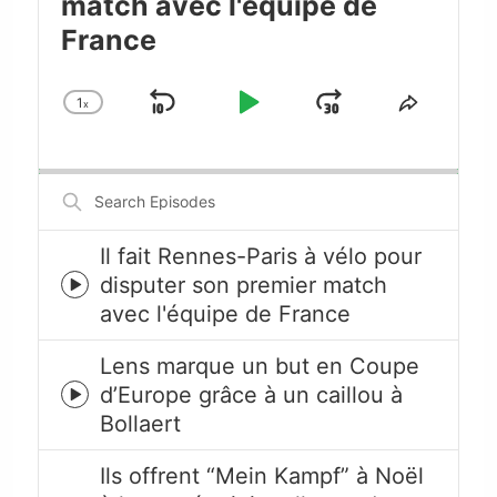
match avec l'équipe de
France
1
x
Skip
Play
Jump
Change
Share
Playback
This
Backward
Pause
Forward
Rate
Episode
Search
Episodes
Il fait Rennes-Paris à vélo pour
disputer son premier match
Episode
avec l'équipe de France
play
icon
Lens marque un but en Coupe
d’Europe grâce à un caillou à
Episode
Bollaert
play
icon
Ils offrent “Mein Kampf” à Noël