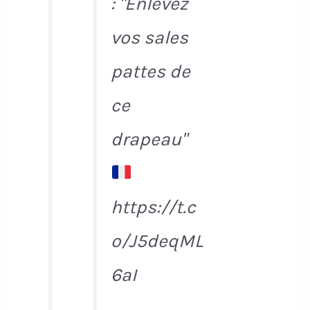
: "Enlevez
vos sales
pattes de
ce
drapeau"
https://t.c
o/J5deqML
6aI