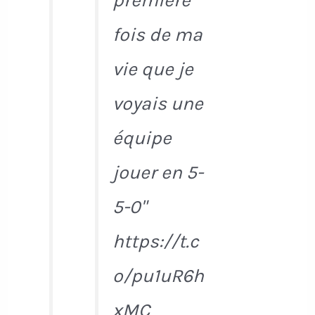
première
fois de ma
vie que je
voyais une
équipe
jouer en 5-
5-0"
https://t.c
o/pu1uR6h
xMC