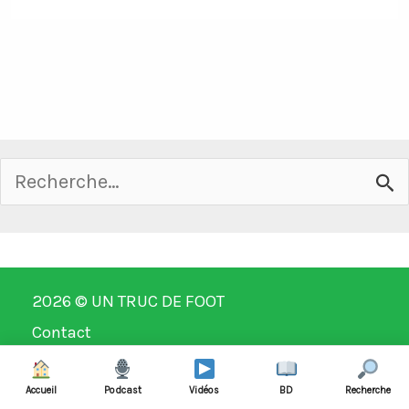
Rechercher :
2026 ©
UN TRUC DE FOOT
Contact
Mentions légales
Accueil
Podcast
Vidéos
BD
Recherche