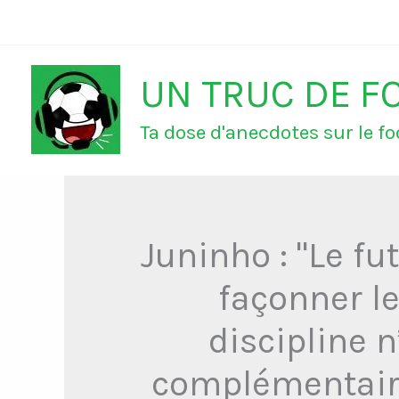
Aller
au
UN TRUC DE F
contenu
Ta dose d'anecdotes sur le foo
Juninho : "Le fu
façonner le
discipline n
complémentaire.