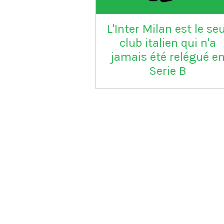
L'Inter Milan est le seul
VI
club italien qui n'a
jamais été relégué en
Serie B
m
ap
Vil
en