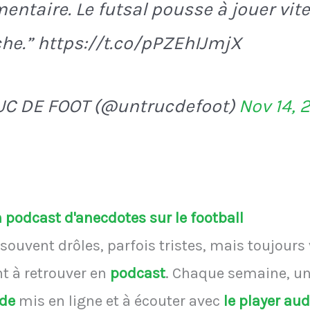
ntaire. Le futsal pousse à jouer vite
he.” https://t.co/pPZEhIJmjX
UC DE FOOT (@untrucdefoot)
Nov 14, 
podcast d'anecdotes sur le football
souvent drôles, parfois tristes, mais toujours
 à retrouver en
podcast
.
Chaque semaine, une
ode
mis en ligne et à écouter avec
le player au