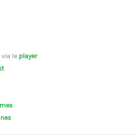
s
via le
player
st
èmes
ines