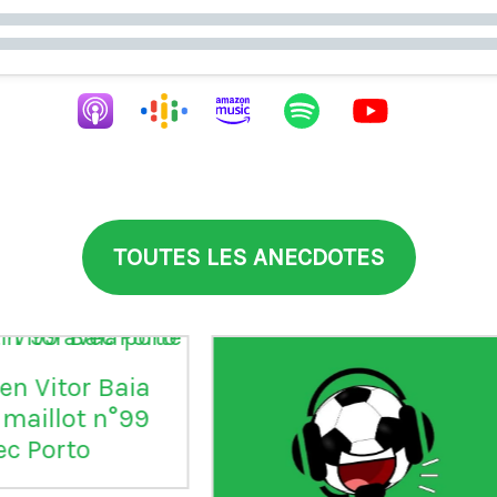
TOUTES LES ANECDOTES
aia
°99