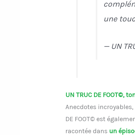
compléme
une touc
— UN TR
UN TRUC DE FOOT©, ton 
Anecdotes incroyables, 
DE FOOT© est également
racontée dans
un épis