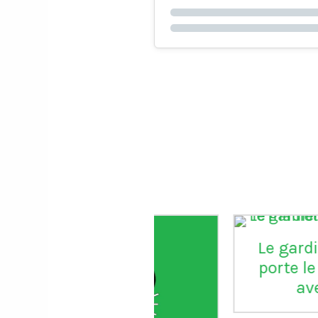
Le gardien Vitor B
porte le maillot n
avec Porto