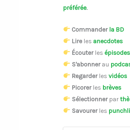
préférée
.
Commander
la BD
Lire
les
anecdotes
Écouter
les
épisode
S'abonner
au
podca
Regarder
les
vidéos
Picorer
les
brèves
Sélectionner
par
th
Savourer
les
punchl