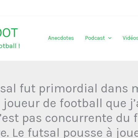
OOT
Anecdotes
Podcast
Vidéo
tball !
tsal fut primordial dans 
 joueur de football que j’a
’est pas concurrente du fo
 Le futsal pousse à joue