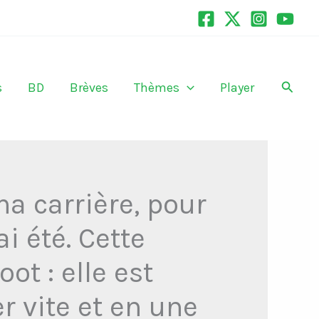
Recher
s
BD
Brèves
Thèmes
Player
ma carrière, pour
i été. Cette
ot : elle est
r vite et en une