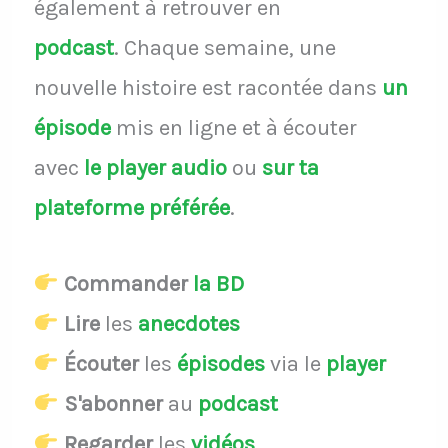
également à retrouver en
podcast
.
Chaque semaine, une
nouvelle histoire est racontée dans
un
épisode
mis en ligne et à écouter
avec
le player audio
ou
sur ta
plateforme préférée
.
Commander
la BD
Lire
les
anecdotes
Écouter
les
épisodes
via le
player
S'abonner
au
podcast
Regarder
les
vidéos