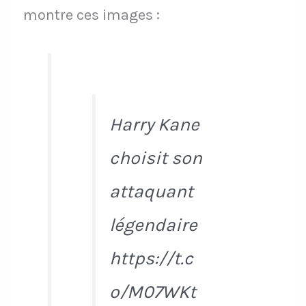
montre ces images :
Harry Kane
choisit son
attaquant
légendaire
https://t.c
o/M07WKt