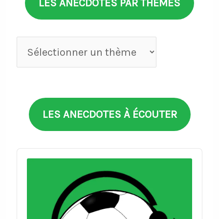
LES ANECDOTES PAR THÈMES
Anecdotes
par
thèmes
LES ANECDOTES À ÉCOUTER
Audio
Player