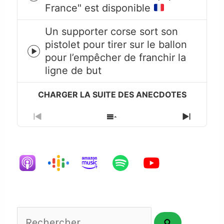
France" est disponible
play
icon
Un supporter corse sort son
pistolet pour tirer sur le ballon
Episode
pour l’empêcher de franchir la
play
ligne de but
icon
Previous
Show
Next
Episode
Episodes
Episode
List
Rechercher...