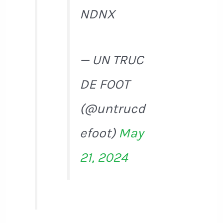
NDNX
— UN TRUC
DE FOOT
(@untrucd
efoot)
May
21, 2024