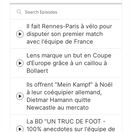
Search
Episodes
Il fait Rennes-Paris à vélo pour
disputer son premier match
Episode
avec l'équipe de France
play
icon
Lens marque un but en Coupe
d’Europe grâce à un caillou à
Episode
Bollaert
play
icon
Ils offrent “Mein Kampf” à Noël
à leur coéquipier allemand,
Episode
Dietmar Hamann quitte
play
Newcastle au mercato
icon
La BD "UN TRUC DE FOOT -
100% anecdotes sur l'équipe de
Episode