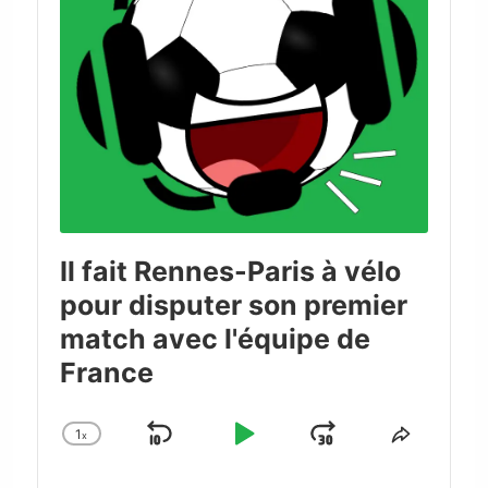
Il fait Rennes-Paris à vélo
pour disputer son premier
match avec l'équipe de
France
1
x
Skip
Play
Jump
Change
Share
Playback
This
Backward
Pause
Forward
Rate
Episode