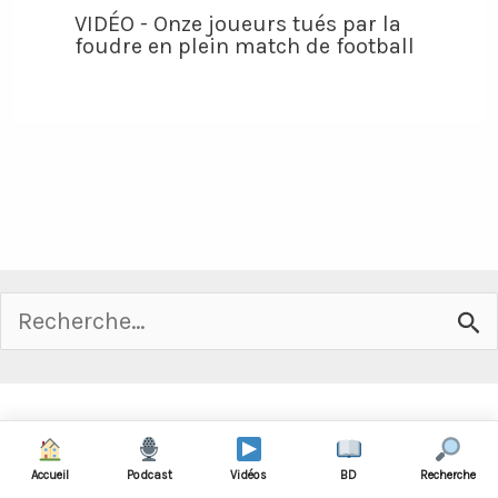
VIDÉO - Onze joueurs tués par la
foudre en plein match de football
Rechercher :
2026 ©
UN TRUC DE FOOT
Accueil
Podcast
Vidéos
BD
Recherche