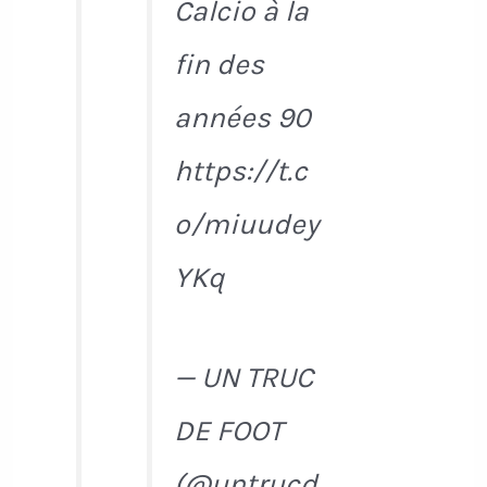
Calcio à la
fin des
années 90
https://t.c
o/miuudey
YKq
— UN TRUC
DE FOOT
(@untrucd