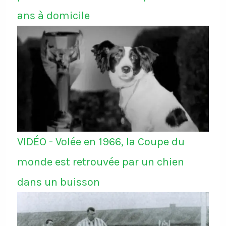
ans à domicile
VIDÉO - Volée en 1966, la Coupe du
monde est retrouvée par un chien
dans un buisson