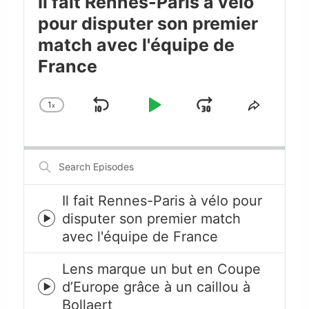
Il fait Rennes-Paris à vélo
pour disputer son premier
match avec l'équipe de
France
1
x
Skip
Play
Jump
Change
Share
Playback
This
Backward
Pause
Forward
Rate
Episode
Search
Episodes
Il fait Rennes-Paris à vélo pour
disputer son premier match
Episode
avec l'équipe de France
play
icon
Lens marque un but en Coupe
d’Europe grâce à un caillou à
Episode
Bollaert
play