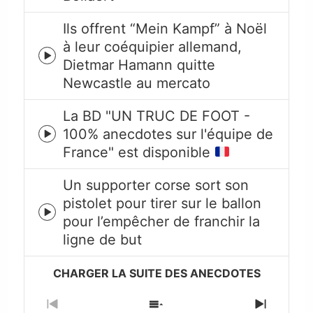
icon
Ils offrent “Mein Kampf” à Noël
à leur coéquipier allemand,
Episode
Dietmar Hamann quitte
play
Newcastle au mercato
icon
La BD "UN TRUC DE FOOT -
100% anecdotes sur l'équipe de
Episode
France" est disponible
play
icon
Un supporter corse sort son
pistolet pour tirer sur le ballon
Episode
pour l’empêcher de franchir la
play
ligne de but
icon
Previous
Show
Next