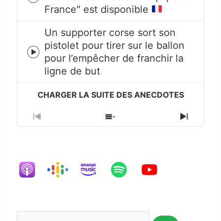
Episode
France" est disponible
play
icon
Un supporter corse sort son
pistolet pour tirer sur le ballon
Episode
pour l’empêcher de franchir la
play
ligne de but
icon
Previous
Show
Next
Episode
Episodes
Episode
List
Rechercher...