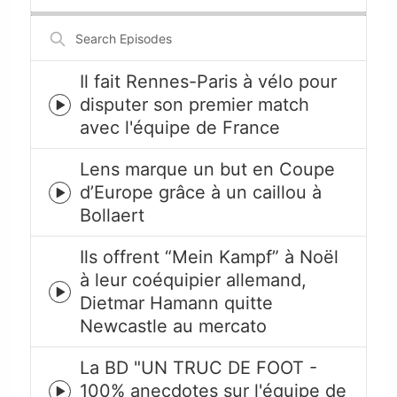
Rate
Episode
Search
Episodes
Il fait Rennes-Paris à vélo pour
disputer son premier match
Episode
avec l'équipe de France
play
icon
Lens marque un but en Coupe
d’Europe grâce à un caillou à
Episode
Bollaert
play
icon
Ils offrent “Mein Kampf” à Noël
à leur coéquipier allemand,
Episode
Dietmar Hamann quitte
play
Newcastle au mercato
icon
La BD "UN TRUC DE FOOT -
100% anecdotes sur l'équipe de