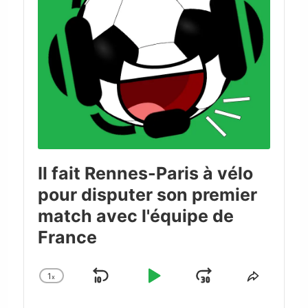
Il fait Rennes-Paris à vélo
pour disputer son premier
match avec l'équipe de
France
1
x
Skip
Play
Jump
Change
Share
Playback
This
Backward
Pause
Forward