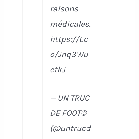
raisons
médicales.
https://t.c
o/Jnq3Wu
etkJ
— UN TRUC
DE FOOT©
(@untrucd