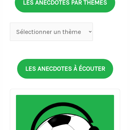
LES ANECDOTES PAR THÈMES
Anecdotes
par
thèmes
LES ANECDOTES À ÉCOUTER
Audio
Player