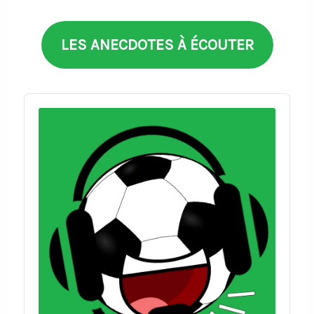
thèmes
LES ANECDOTES À ÉCOUTER
Audio
Player