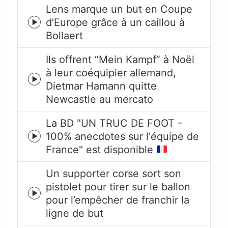
Lens marque un but en Coupe
d’Europe grâce à un caillou à
Episode
Bollaert
play
icon
Ils offrent “Mein Kampf” à Noël
à leur coéquipier allemand,
Episode
Dietmar Hamann quitte
play
Newcastle au mercato
icon
La BD "UN TRUC DE FOOT -
100% anecdotes sur l'équipe de
Episode
France" est disponible
play
icon
Un supporter corse sort son
pistolet pour tirer sur le ballon
Episode
pour l’empêcher de franchir la
play
ligne de but
icon