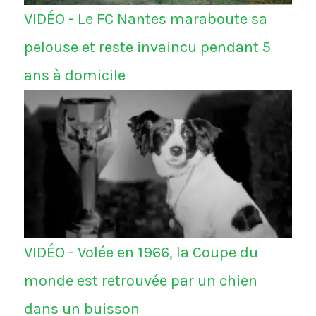
VIDÉO - Le FC Nantes maraboute sa
pelouse et reste invaincu pendant 5
ans à domicile
VIDÉO - Volée en 1966, la Coupe du
monde est retrouvée par un chien
dans un buisson