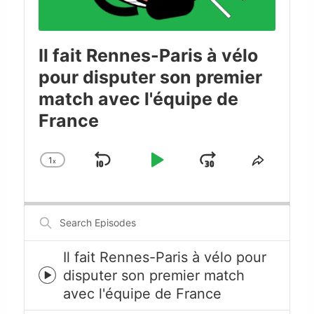
Il fait Rennes-Paris à vélo
pour disputer son premier
match avec l'équipe de
France
1
x
Skip
Play
Jump
Change
Share
Playback
This
Backward
Pause
Forward
Rate
Episode
Search
Episodes
Il fait Rennes-Paris à vélo pour
disputer son premier match
Episode
avec l'équipe de France
play
icon