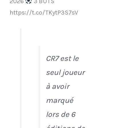
2026
3 BUTS
https://t.co/TKytP3S7sV
CR7 est le
seul joueur
à avoir
marqué
lors de 6