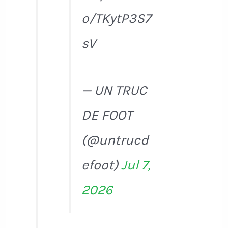
o/TKytP3S7
sV
— UN TRUC
DE FOOT
(@untrucd
efoot)
Jul 7,
2026