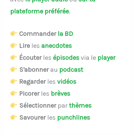
plateforme préférée
.
Commander
la BD
Lire
les
anecdotes
Écouter
les
épisodes
via le
player
S'abonner
au
podcast
Regarder
les
vidéos
Picorer
les
brèves
Sélectionner
par
thèmes
Savourer
les
punchlines