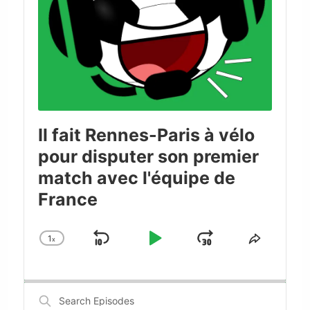
Il fait Rennes-Paris à vélo
pour disputer son premier
match avec l'équipe de
France
1
x
Skip
Play
Jump
Change
Share
Playback
This
Backward
Pause
Forward
Rate
Episode
Search
Episodes