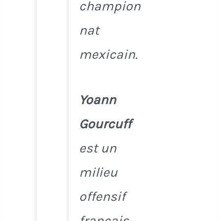
champion
nat
mexicain.
Yoann
Gourcuff
est un
milieu
offensif
français