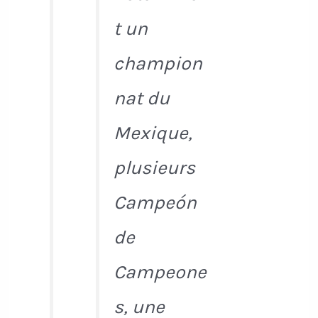
t un
champion
nat du
Mexique,
plusieurs
Campeón
de
Campeone
s, une