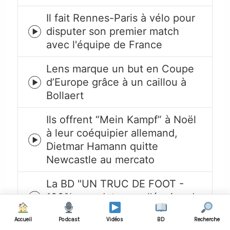
Il fait Rennes-Paris à vélo pour
disputer son premier match
Episode
avec l'équipe de France
play
icon
Lens marque un but en Coupe
d’Europe grâce à un caillou à
Episode
Bollaert
play
icon
Ils offrent “Mein Kampf” à Noël
à leur coéquipier allemand,
Episode
Dietmar Hamann quitte
play
Newcastle au mercato
icon
La BD "UN TRUC DE FOOT -
100% anecdotes sur l'équipe de
Episode
France" est disponible
play
Accueil
Podcast
Vidéos
BD
Recherche
icon