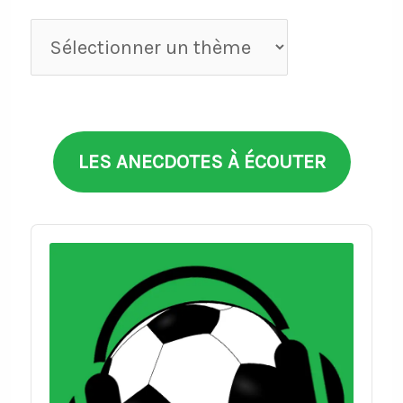
Anecdotes
par
thèmes
LES ANECDOTES À ÉCOUTER
Audio
Player