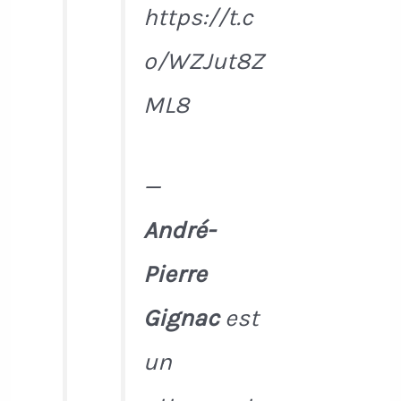
https://t.c
o/WZJut8Z
ML8
—
André-
Pierre
Gignac
est
un