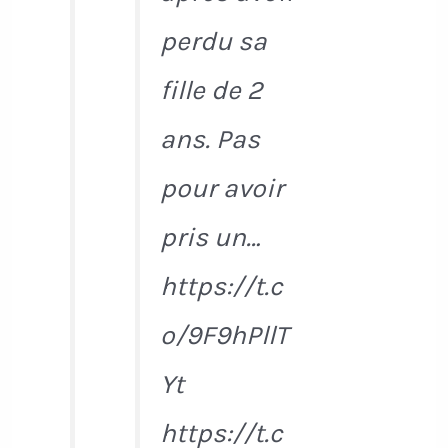
perdu sa
fille de 2
ans. Pas
pour avoir
pris un…
https://t.c
o/9F9hPllT
Yt
https://t.c