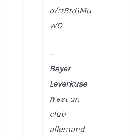
o/rtRtd1Mu
WO
—
Bayer
Leverkuse
n
est un
club
allemand