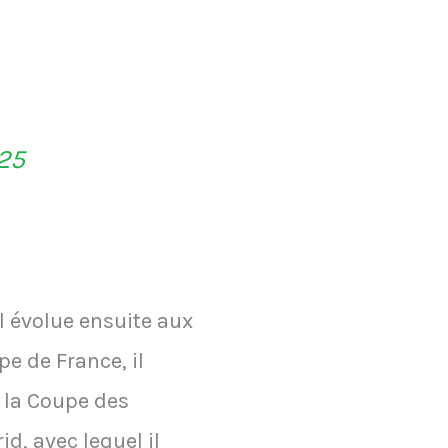
025
Il évolue ensuite aux
e de France, il
 la Coupe des
d, avec lequel il