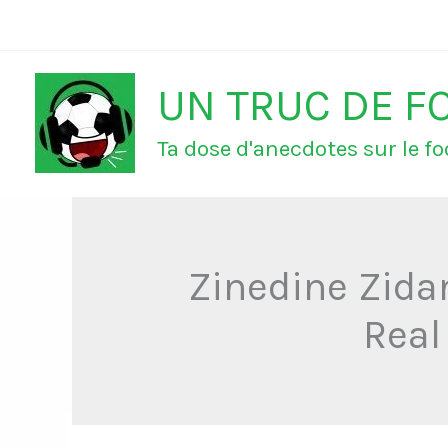
Aller
au
UN TRUC DE F
contenu
Ta dose d'anecdotes sur le foo
Zinedine Zida
Real