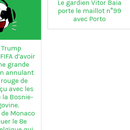
aia
°99
L'Inter Milan est le seul
VI
club italien qui n'a
jamais été relégué en
Serie B
m
ap
Vil
en