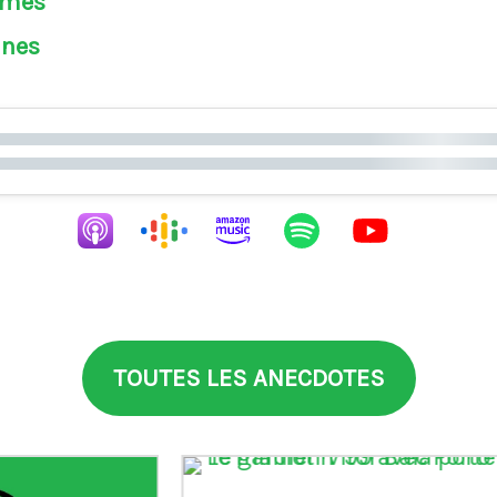
èmes
ines
TOUTES LES ANECDOTES