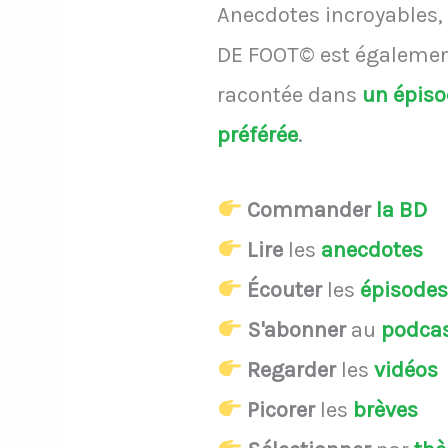
Anecdotes incroyables, 
DE FOOT© est également
racontée dans
un épis
préférée
.
Commander
la BD
Lire
les
anecdotes
Écouter
les
épisode
S'abonner
au
podca
Regarder
les
vidéos
Picorer
les
brèves