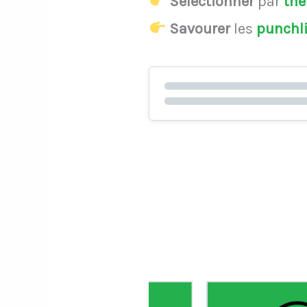
Sélectionner
par
th
Savourer
les
punchl