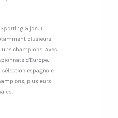
porting Gijón. Il
 notamment plusieurs
clubs champions. Avec
mpionnats d'Europe.
la sélection espagnole
hampions, plusieurs
ales.