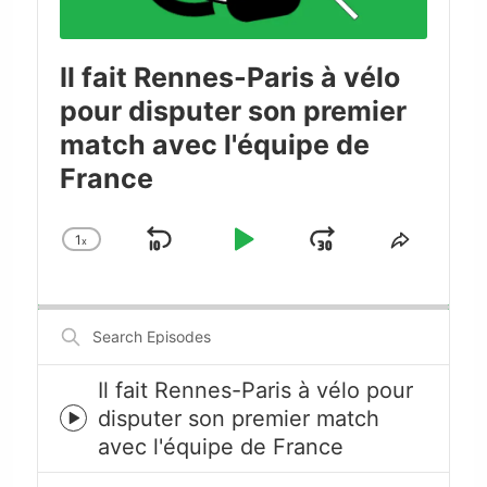
Il fait Rennes-Paris à vélo
pour disputer son premier
match avec l'équipe de
France
1
x
Skip
Play
Jump
Change
Share
Playback
This
Backward
Pause
Forward
Rate
Episode
Search
Episodes
Il fait Rennes-Paris à vélo pour
disputer son premier match
Episode
avec l'équipe de France
play
icon