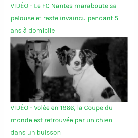
VIDÉO - Le FC Nantes maraboute sa
pelouse et reste invaincu pendant 5
ans à domicile
VIDÉO - Volée en 1966, la Coupe du
monde est retrouvée par un chien
dans un buisson