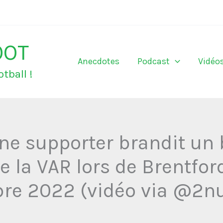
OOT
Anecdotes
Podcast
Vidéo
tball !
e supporter brandit un bi
e la VAR lors de Brentfor
re 2022 (vidéo via @2nu