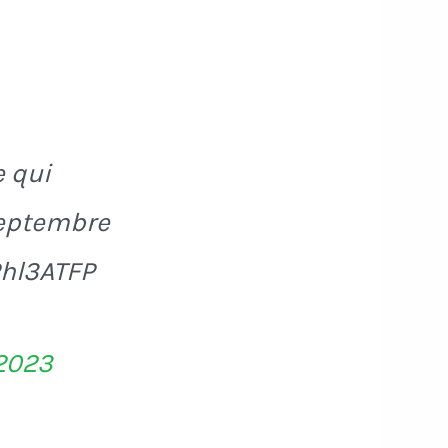
e qui
septembre
Phl3ATFP
 2023