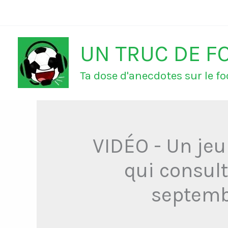
Aller
au
UN TRUC DE F
contenu
Ta dose d'anecdotes sur le foo
VIDÉO - Un jeun
qui consult
septemb