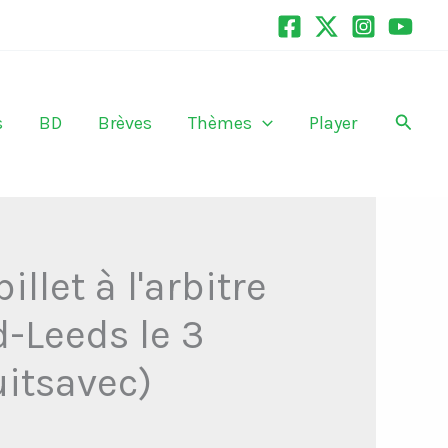
Recher
s
BD
Brèves
Thèmes
Player
llet à l'arbitre
d-Leeds le 3
itsavec)