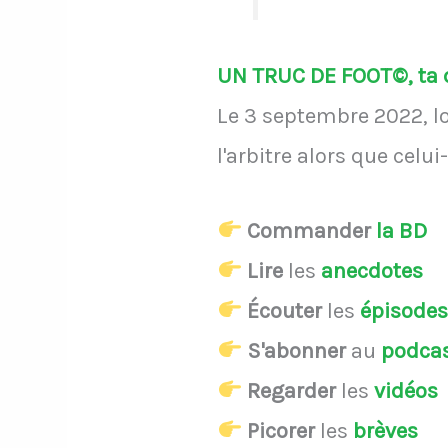
UN TRUC DE FOOT©, ta d
Le 3 septembre 2022, lo
l'arbitre alors que celu
Commander
la BD
Lire
les
anecdotes
Écouter
les
épisode
S'abonner
au
podca
Regarder
les
vidéos
Picorer
les
brèves