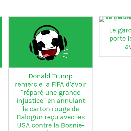
aia
°99
L'Inter Milan est le seul
VI
club italien qui n'a
jamais été relégué en
Serie B
m
ap
Vil
en