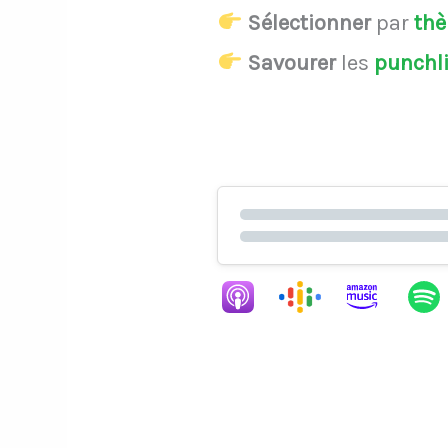
Sélectionner
par
th
Savourer
les
punchl