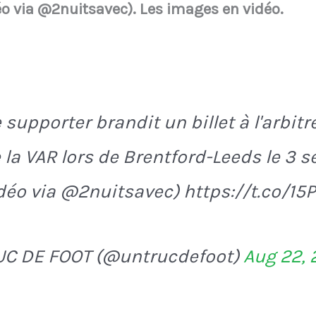
o via @2nuitsavec). Les images en vidéo.
supporter brandit un billet à l'arbitr
 la VAR lors de Brentford-Leeds le 3 
déo via @2nuitsavec) https://t.co/15
UC DE FOOT (@untrucdefoot)
Aug 22,