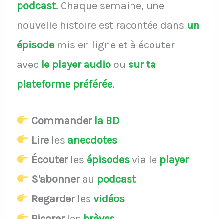
podcast
.
Chaque semaine, une
nouvelle histoire est racontée dans
un
épisode
mis en ligne et à écouter
avec
le player audio
ou
sur ta
plateforme préférée
.
Commander
la BD
Lire
les
anecdotes
Écouter
les
épisodes
via le
player
S'abonner
au
podcast
Regarder
les
vidéos
Picorer
les
brèves