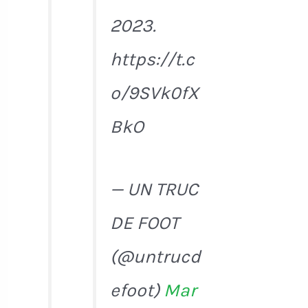
2023.
https://t.c
o/9SVk0fX
BkO
— UN TRUC
DE FOOT
(@untrucd
efoot)
Mar