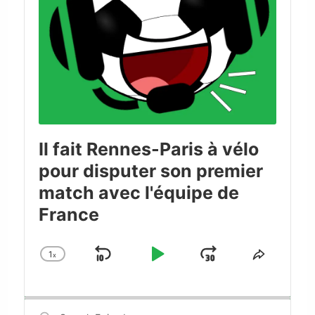
Il fait Rennes-Paris à vélo
pour disputer son premier
match avec l'équipe de
France
1
x
Skip
Play
Jump
Change
Share
Playback
This
Backward
Pause
Forward
Rate
Episode
Search