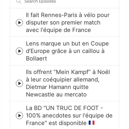
Episodes
Il fait Rennes-Paris à vélo pour
disputer son premier match
Episode
avec l'équipe de France
play
icon
Lens marque un but en Coupe
d’Europe grâce à un caillou à
Episode
Bollaert
play
icon
Ils offrent “Mein Kampf” à Noël
à leur coéquipier allemand,
Episode
Dietmar Hamann quitte
play
Newcastle au mercato
icon
La BD "UN TRUC DE FOOT -
100% anecdotes sur l'équipe de
Episode
France" est disponible
play
icon