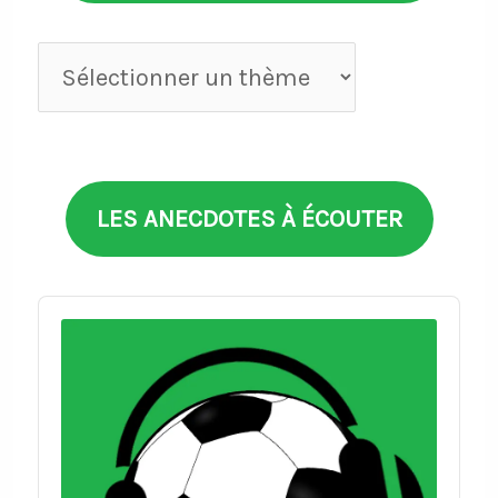
Anecdotes
par
thèmes
LES ANECDOTES À ÉCOUTER
Audio
Player