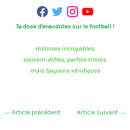
F
T
I
Y
a
w
n
o
c
i
s
u
Ta dose d'anecdotes sur le football !
e
t
t
T
b
t
a
u
o
e
g
b
o
r
r
e
k
a
Histoires incroyables,
m
souvent drôles, parfois tristes,
mais toujours véridiques
←
Article précédent
Article suivant
→