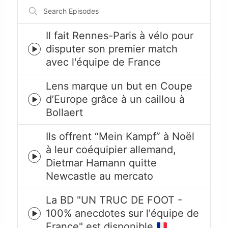
Search
Episodes
Il fait Rennes-Paris à vélo pour
disputer son premier match
Episode
avec l'équipe de France
play
icon
Lens marque un but en Coupe
d’Europe grâce à un caillou à
Episode
Bollaert
play
icon
Ils offrent “Mein Kampf” à Noël
à leur coéquipier allemand,
Episode
Dietmar Hamann quitte
play
Newcastle au mercato
icon
La BD "UN TRUC DE FOOT -
100% anecdotes sur l'équipe de
Episode
France" est disponible
play