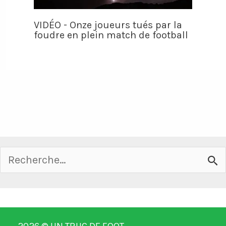
VIDÉO - Onze joueurs tués par la
foudre en plein match de football
Rechercher :
2026 ©
UN TRUC DE FOOT