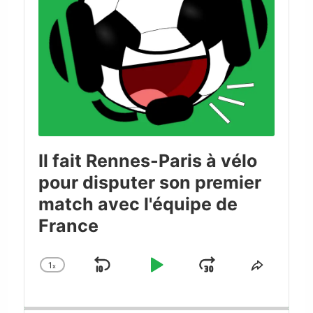
Il fait Rennes-Paris à vélo
pour disputer son premier
match avec l'équipe de
France
1
x
Skip
Play
Jump
Change
Share
Playback
This
Backward
Pause
Forward
Rate
Episode