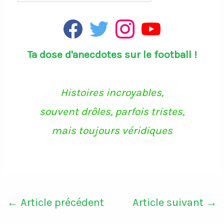
F
T
I
Y
a
w
n
o
c
i
s
u
Ta dose d'anecdotes sur le football !
e
t
t
T
b
t
a
u
o
e
g
b
o
r
r
e
k
a
Histoires incroyables,
m
souvent drôles, parfois tristes,
mais toujours véridiques
←
Article précédent
Article suivant
→