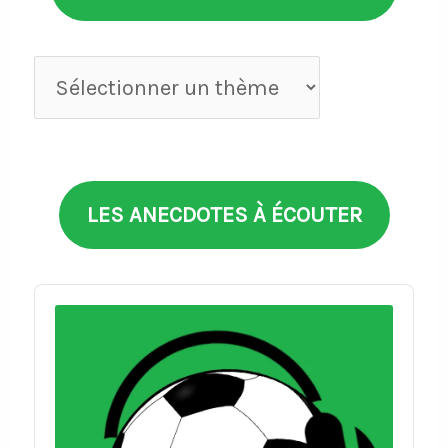
Anecdotes
par
thèmes
LES ANECDOTES À ÉCOUTER
Audio
Player