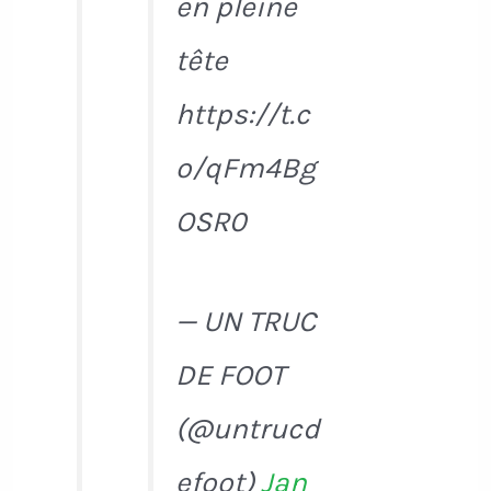
en pleine
tête
https://t.c
o/qFm4Bg
OSR0
— UN TRUC
DE FOOT
(@untrucd
efoot)
Jan